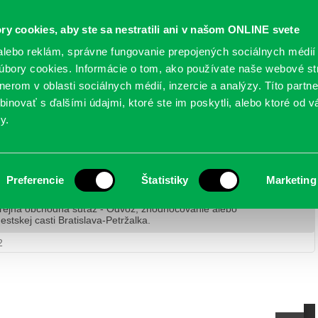
Oficiálne stránky
ry cookies, aby ste sa nestratili ani v našom ONLINE svete
mestskej časti Bratislava-Petržalka
PETRŽALSKÉ KON
lebo reklám, správne fungovanie prepojených sociálnych médií
bory cookies. Informácie o tom, ako používate naše webové st
erom v oblasti sociálnych médií, inzercie a analýzy. Títo partn
GANIZÁCIE
OBLASTI
NOVINY
MAPY
TLAČIVÁ
KO
inovať s ďalšími údajmi, ktoré ste im poskytli, alebo ktoré od vá
y.
– Odvoz, zhodnocovanie alebo zneškodnovanie
asti Bratislava-Petržalka.
Preferencie
Štatistiky
Marketing
rejná obchodná súťaž - Odvoz, zhodnocovanie alebo
tskej casti Bratislava-Petržalka.
2