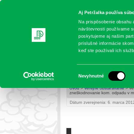
Aj Petržalka používa súbo
Na prispôsobenie obsahu a
návštevnosti používame sú
poskytujeme aj našim partn
AKTUALITY
SAMOSPRÁVA
OR
príslušné informácie skomb
keď ste používali ich služb
Verejná obchodná súťaž 
kom. odpadu v mestskej c
Výber
Nevyhnutné
súhlasu
Úvod
>
Verejné obstarávanie
> Ve
zneškodnovanie kom. odpadu v mes
Dátum zverejnenia: 6. marca 201