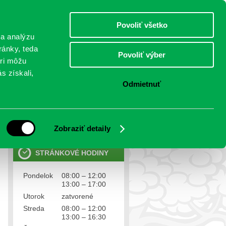
nedeľa 9.august 2026
Meniny má Ľubomíra
Select Language
▼
Povoliť všetko
TO
 a analýzu
ránky, teda
Povoliť výber
eri môžu
NTAKTY
VOĽBY
s získali,
Odmietnuť
OSOBNÉ ÚDAJE
Ochrana osobných údajov
Zobraziť detaily
STRÁNKOVÉ HODINY
Pondelok
08:00 – 12:00
13:00 – 17:00
Utorok
zatvorené
Streda
08:00 – 12:00
13:00 – 16:30