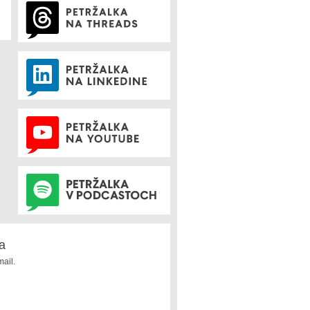
a
ail.