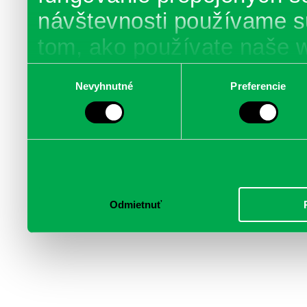
návštevnosti používame s
tom, ako používate naše 
poskytujeme aj našim part
Výber
Nevyhnutné
Preferencie
súhlasu
médií, inzercie a analýzy.
informácie skombinovať s 
poskytli, alebo ktoré od vá
služby.
Odmietnuť