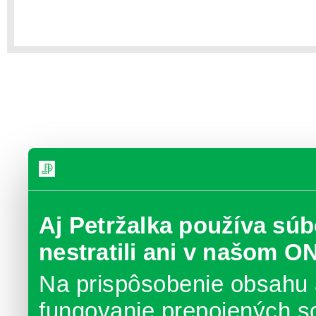
Aj Petržalka používa súb
nestratili ani v našom O
Na prispôsobenie obsahu 
fungovanie prepojených s