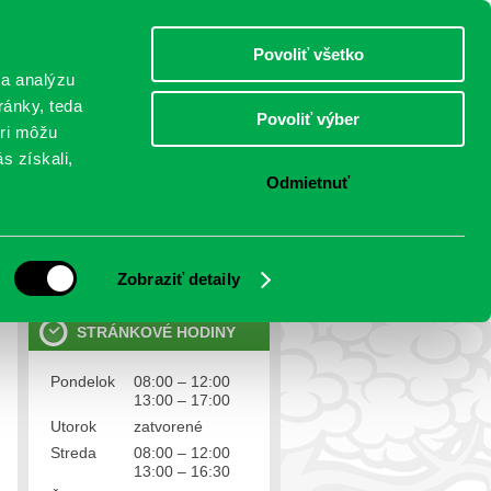
sobota 8.august 2026
Meniny má Oskár
Select Language
▼
Povoliť všetko
TO
 a analýzu
ránky, teda
Povoliť výber
eri môžu
NTAKTY
VOĽBY
s získali,
Odmietnuť
OSOBNÉ ÚDAJE
Ochrana osobných údajov
Zobraziť detaily
STRÁNKOVÉ HODINY
Pondelok
08:00 – 12:00
13:00 – 17:00
Utorok
zatvorené
Streda
08:00 – 12:00
13:00 – 16:30