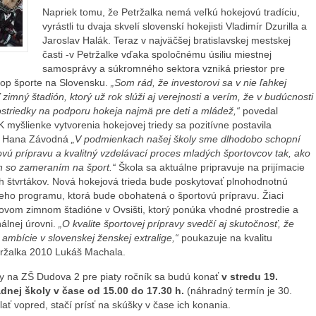
Napriek tomu, že Petržalka nemá veľkú hokejovú tradíciu,
vyrástli tu dvaja skvelí slovenskí hokejisti Vladimír Dzurilla a
Jaroslav Halák. Teraz v najväčšej bratislavskej mestskej
časti -v Petržalke vďaka spoločnému úsiliu miestnej
samosprávy a súkromného sektora vzniká priestor pre
top športe na Slovensku.
„Som rád, že investorovi sa v nie ľahkej
ť zimný štadión, ktorý už rok slúži aj verejnosti a verím, že v budúcnosti
ostriedky na podporu hokeja najmä pre deti a mládež,“
povedal
K myšlienke vytvorenia hokejovej triedy sa pozitívne postavila
 2 Hana Závodná
„V podmienkach našej školy sme dlhodobo schopní
ovú prípravu a kvalitný vzdelávací proces mladých športovcov tak, ako
h so zameraním na šport.“
Škola sa aktuálne pripravuje na prijímacie
ích štvrtákov. Nová hokejová trieda bude poskytovať plnohodnotnú
eho programu, ktorá bude obohatená o športovú prípravu. Žiaci
novom zimnom štadióne v Ovsišti, ktorý ponúka vhodné prostredie a
álnej úrovni.
„O kvalite športovej prípravy svedčí aj skutočnosť, že
ambície v slovenskej ženskej extralige,“
poukazuje na kvalitu
tržalka 2010 Lukáš Machala.
edy na ZŠ Dudova 2 pre piaty ročník sa budú konať
v stredu 19.
adnej školy v čase od 15.00 do 17.30 h.
(náhradný termín je 30.
lať vopred, stačí prísť na skúšky v čase ich konania.