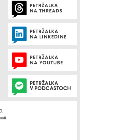
a
ail.