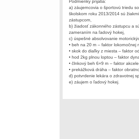
Podmienky prijatia:
a) záujemcovia o športovú triedu s
školskom roku 2013/2014 sú žiakmi 
zástupcom,
b) žiadosť zákonného zástupcu a sú
zameraním na ľadový hokej,
c) úspešné absolvovanie motorický
• beh na 20 m – faktor lokomočnej r
• skok do diaľky z miesta – faktor o
• hod 2kg plnou loptou – faktor dyn
• člnkový beh 6×9 m – faktor akceler
• prekážková dráha – faktor obratno
d) potvrdenie lekára o zdravotnej s
e) záujem o ľadový hokej.