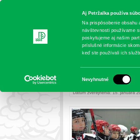
Aj Petržalka používa súbo
Na prispôsobenie obsahu a
návštevnosti používame sú
poskytujeme aj našim partn
AKTUALITY
SAMOSPRÁVA
OR
príslušné informácie skomb
keď ste používali ich služb
V Petržalke je nová príle
Výber
Nevyhnutné
Petržalka
>
Kultúra a šport
> V Pet
súhlasu
Dátum zverejnenia: 15. januára 2