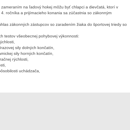
o zameraním na ľadový hokej môžu byť chlapci a dievčatá, ktorí v
4. ročníka a prijímacieho konania sa zúčastnia so zákonným
hlas zákonných zástupcov so zaradením žiaka do športovej triedy so
ch testov všeobecnej pohybovej výkonnosti:
ýchlosti,
drazovej sily dolných končatín,
amickej sily horných končatín,
ačnej rýchlosti,
sti,
pôsobilosti uchádzača,