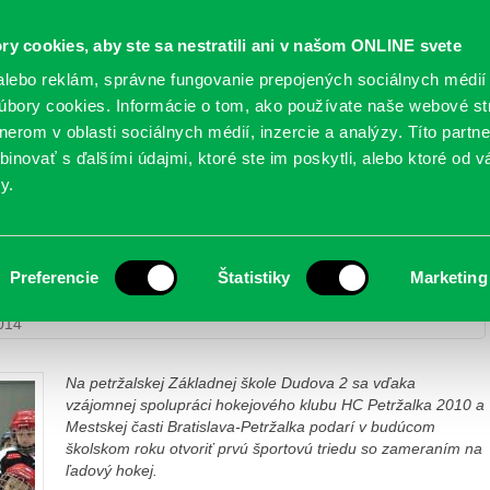
Oficiálne stránky
ry cookies, aby ste sa nestratili ani v našom ONLINE svete
mestskej časti Bratislava-Petržalka
PETRŽALSKÉ KON
lebo reklám, správne fungovanie prepojených sociálnych médií
bory cookies. Informácie o tom, ako používate naše webové st
erom v oblasti sociálnych médií, inzercie a analýzy. Títo partn
GANIZÁCIE
OBLASTI
NOVINY
MAPY
TLAČIVÁ
KO
inovať s ďalšími údajmi, ktoré ste im poskytli, alebo ktoré od vá
y.
žitosť stať sa hokejovou legendou
Preferencie
Štatistiky
Marketing
ržalke je nová príležitosť stať sa hokejovou legendou
014
Na petržalskej Základnej škole Dudova 2 sa vďaka
vzájomnej spolupráci hokejového klubu HC Petržalka 2010 a
Mestskej časti Bratislava-Petržalka podarí v budúcom
školskom roku otvoriť prvú športovú triedu so zameraním na
ľadový hokej.