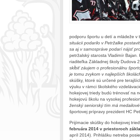
podporu športu u detí a mládeže v 
situácii podarilo v Petržalke postavi
sa aj v samospráve podarí nájsť pr
petržalský starosta Vladimír Bajan. 
riaditeľka Základnej školy Dudova
skĺbiť záujem o profesionálnu šport
je tomu zvykom v najlepších školác
skúšky, ktoré sú určené pre terajš
výuku v rámci školského vzdelávaci
hokejovej triedy budú trénovať na 
hokejovú školu na vysokej profesion
ženský seniorský tím má medailové 
športovej prípravy prezident HC Pe
Prijímacie skúšky do hokejovej tri
februára 2014 v priestoroch zákl
apríl 2014). Prihlášku netreba posie