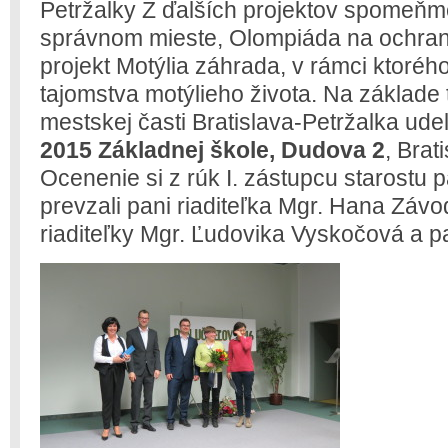
Petržalky Z ďalších projektov spomeňm
správnom mieste, Olompiáda na ochranu
projekt Motýlia záhrada, v rámci ktorého
tajomstva motýlieho života. Na základe 
mestskej časti Bratislava-Petržalka udelil
2015 Základnej škole, Dudova 2
, Brat
Ocenenie si z rúk I. zástupcu starostu
prevzali pani riaditeľka Mgr. Hana Záv
riaditeľky Mgr. Ľudovika Vyskočová a p