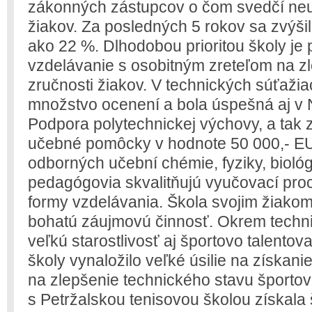
zákonných zástupcov o čom svedčí neus
žiakov. Za posledných 5 rokov sa zvýšil 
ako 22 %. Dlhodobou prioritou školy je 
vzdelávanie s osobitným zreteľom na 
zručnosti žiakov. V technických súťažia
množstvo ocenení a bola úspešná aj v
Podpora polytechnickej výchovy, a tak 
učebné pomôcky v hodnote 50 000,- E
odborných učební chémie, fyziky, biológ
pedagógovia skvalitňujú vyučovací pro
formy vzdelávania. Škola svojim žiak
bohatú záujmovú činnosť. Okrem techni
veľkú starostlivosť aj športovo talent
školy vynaložilo veľké úsilie na získani
na zlepšenie technického stavu športov
s Petržalskou tenisovou školou získala