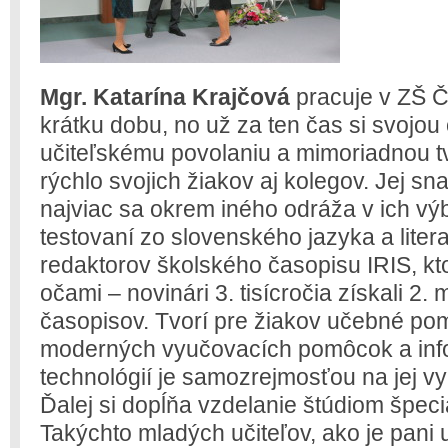
Mgr. Katarína Krajčová
pracuje v ZŠ 
krátku dobu, no už za ten čas si svojo
učiteľskému povolaniu a mimoriadnou tv
rýchlo svojich žiakov aj kolegov. Jej sn
najviac sa okrem iného odráža v ich v
testovaní zo slovenského jazyka a litera
redaktorov školského časopisu IRIS, kto
očami – novinári 3. tisícročia získali 2.
časopisov. Tvorí pre žiakov učebné pom
moderných vyučovacích pomôcok a in
technológií je samozrejmosťou na jej v
Ďalej si dopĺňa vzdelanie štúdiom špeci
Takýchto mladých učiteľov, ako je pani 