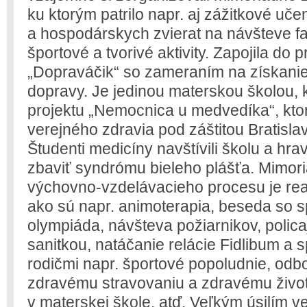
ku ktorým patrilo napr. aj zážitkové u
a hospodárskych zvierat na návšteve fa
športové a tvorivé aktivity. Zapojila do
„Dopraváčik“ so zameraním na získanie
dopravy. Je jedinou materskou školou, k
projektu „Nemocnica u medvedíka“, ktor
verejného zdravia pod záštitou Bratisl
Študenti medicíny navštívili školu a hrav
zbaviť syndrómu bieleho plášťa. Mimo
výchovno-vzdelávacieho procesu je real
ako sú napr. animoterapia, beseda so s
olympiáda, návšteva požiarnikov, polica
sanitkou, natáčanie relácie Fidlibum a 
rodičmi napr. športové popoludnie, od
zdravému stravovaniu a zdravému život
v materskej škole, atď. Veľkým úsilím v