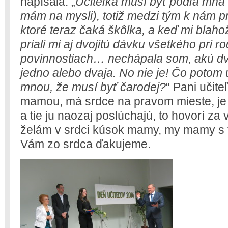
napísala: „
Učiteľka musí byť podľa mňa 
mám na mysli), totiž medzi tým k nám pr
ktoré teraz čaká škôlka, a keď mi blahož
priali mi aj dvojitú dávku všetkého pri 
povinnostiach… nechápala som, akú dvoj
jedno alebo dvaja. No nie je! Čo potom 
mnou, že musí byť čarodej?
“ Pani učite
mamou, má srdce na pravom mieste, je tr
a tie ju naozaj poslúchajú, to hovorí za
želám v srdci kúsok mamy, my mamy s
Vám zo srdca ďakujeme.