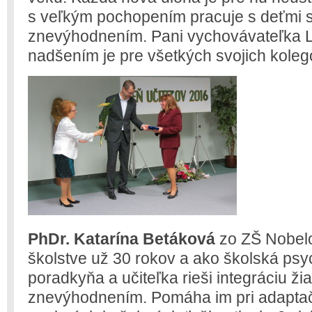
s veľkým pochopením pracuje s deťmi 
znevýhodnením. Pani vychovávateľka L
nadšením je pre všetkých svojich kolego
PhDr. Katarína Betáková
zo ZŠ Nobelo
školstve už 30 rokov a ako školská ps
poradkyňa a učiteľka rieši integráciu ž
znevýhodnením. Pomáha im pri adapta