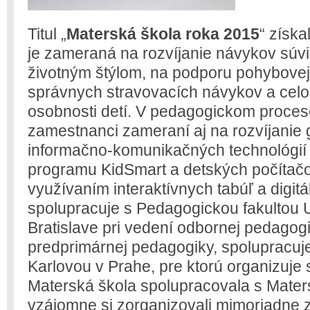
Titul „
Materská škola roka 2015
“ získa
je zameraná na rozvíjanie návykov súv
životným štýlom, na podporu pohybovej a
správnych stravovacích návykov a celo
osobnosti detí. V pedagogickom proces
zamestnanci zameraní aj na rozvíjanie g
informačno-komunikačných technológií
programu KidSmart a detských počítač
využívaním interaktívnych tabúľ a digit
spolupracuje s Pedagogickou fakultou 
Bratislave pri vedení odbornej pedagog
predprimárnej pedagogiky, spolupracuje
Karlovou v Prahe, pre ktorú organizuje
Materská škola spolupracovala s Mater
vzájomne si zorganizovali mimoriadne za