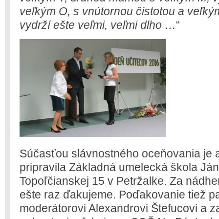
veľkým O, s vnútornou čistotou a veľký
vydrží ešte veľmi, veľmi dlho …
“
Súčasťou slávnostného oceňovania je aj
pripravila Základná umelecká škola Ján
Topoľčianskej 15 v Petržalke. Za nádher
ešte raz ďakujeme. Poďakovanie tiež p
moderátorovi Alexandrovi Štefucovi a z