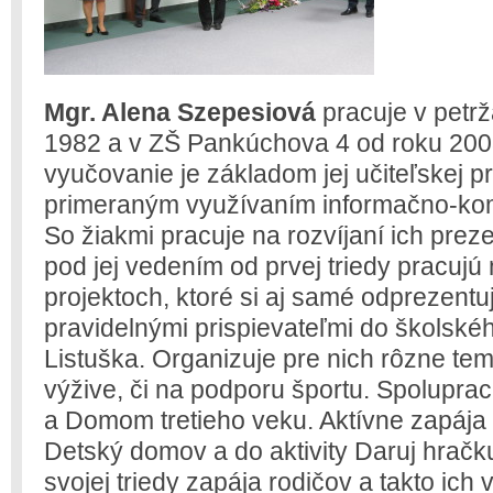
Mgr. Alena Szepesiová
pracuje v petr
1982 a v ZŠ Pankúchova 4 od roku 200
vyučovanie je základom jej učiteľskej p
primeraným využívaním informačno-kom
So žiakmi pracuje na rozvíjaní ich prez
pod jej vedením od prvej triedy pracuj
projektoch, ktoré si aj samé odprezentuj
pravidelnými prispievateľmi do školské
Listuška. Organizuje pre nich rôzne tem
výžive, či na podporu športu. Spolupr
a Domom tretieho veku. Aktívne zapája 
Detský domov a do aktivity Daruj hračk
svojej triedy zapája rodičov a takto ich 