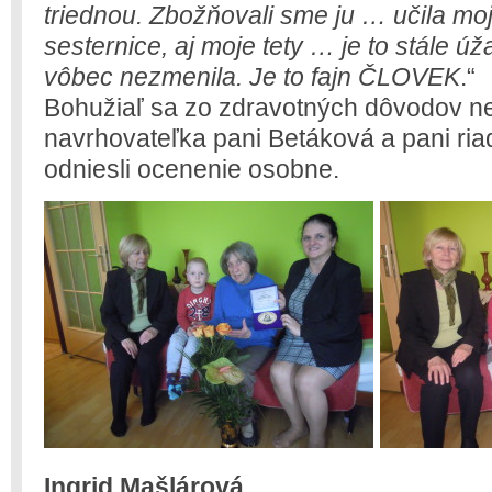
triednou. Zbožňovali sme ju … učila moj
sesternice, aj moje tety … je to stále 
vôbec nezmenila. Je to fajn ČLOVEK
.“
Bohužiaľ sa zo zdravotných dôvodov nem
navrhovateľka pani Betáková a pani ria
odniesli ocenenie osobne.
Ingrid Mašlárová