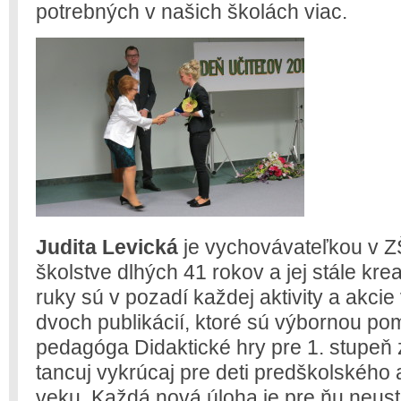
potrebných v našich školách viac.
Judita Levická
je vychovávateľkou v Z
školstve dlhých 41 rokov a jej stále kre
ruky sú v pozadí každej aktivity a akcie
dvoch publikácií, ktoré sú výbornou p
pedagóga Didaktické hry pre 1. stupeň 
tancuj vykrúcaj pre deti predškolského
veku. Každá nová úloha je pre ňu neust