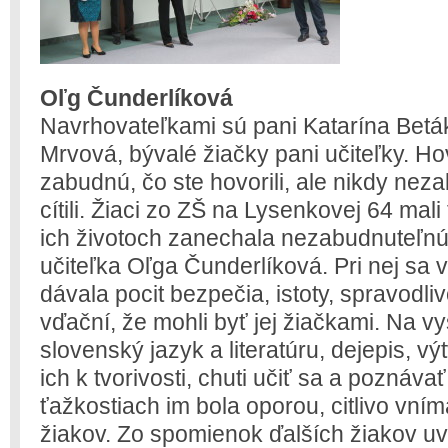
Oľg Čunderlíková
Navrhovateľkami sú pani Katarína Betá
Mrvová, bývalé žiačky pani učiteľky. Hov
zabudnú, čo ste hovorili, ale nikdy nez
cítili. Žiaci zo ZŠ na Lysenkovej 64 mali 
ich životoch zanechala nezabudnuteľnú 
učiteľka Oľga Čunderlíková. Pri nej sa v
dávala pocit bezpečia, istoty, spravodliv
vďační, že mohli byť jej žiačkami. Na vy
slovenský jazyk a literatúru, dejepis, v
ich k tvorivosti, chuti učiť sa a poznávať
ťažkostiach im bola oporou, citlivo vním
žiakov. Zo spomienok ďalších žiakov u