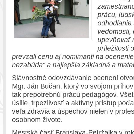
zamestnanc
prácu, ľuds
odhodlanie 
vedomosti, 
upevňovať m
príležitosti
prevzali cenu aj nomimanti na ocenenie 
nezabúda“ a najlepšia základná a mate
Slávnostné odovzdávanie ocenení otvori
Mgr. Ján Bučan, ktorý vo svojom príhov
tak prepotrebnú prácu pedagógov. Všet
úsilie, trpezlivosť a aktívny prístup poď
veľa zdravia a úspechov nielen v profes
osobnom živote.
Mestská časť Bratislava-Petržalka v ro