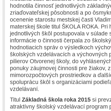
hodnotila činnosť jednotlivých základný
zriaďovateľskej pôsobnosti a po ôsmykr
ocenenie starostu mestskej časti Vladim
materskej škole titul ŠKOLA ROKA. Pri 
jednotlivých škôl postupovala v súlade s 
informácie o činnosti čerpala zo škols
hodnotiacich správ o výsledkoch výchov
školských vzdelávacích a výchovných 
pilierov Otvorenej školy, do vyhlásených
ponuky záujmovej činnosti pre žiakov, 
mimorozpočtových prostriedkov a ďalších
spoluprácu škôl s organizáciami podieľ
vzdelávaní.
Titul
Základná škola roka 2015
si prev
atraktívny školský vzdelávací program p