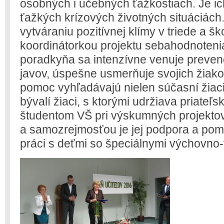
osobných i učebných ťažkostiach. Je i
ťažkých krízových životných situáciách
vytváraniu pozitívnej klímy v triede a š
koordinátorkou projektu sebahodnoteni
poradkyňa sa intenzívne venuje prevenc
javov, úspešne usmerňuje svojich žiakov
pomoc vyhľadávajú nielen súčasní žiaci š
bývalí žiaci, s ktorými udržiava priate
študentom VŠ pri výskumných projekto
a samozrejmosťou je jej podpora a pom
práci s deťmi so špeciálnymi výchovno