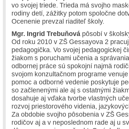
vo svojej triede. Trieda má svojho mask
rodiny detí, zážitky potom spoločne dotv
Ocenenie prevzal riaditeľ školy.
Mgr. Ingrid Trebuňová
pôsobí v školsk
Od roku 2010 v ZŠ Gessayova 2 pracuj
pedagogička. Vo svojej pedagogickej č
žiakom s poruchami učenia a správania.
odbornej práce sú spokojní najmä rodiči
svojom konzultačnom programe venuje v
pomoc a odborné vedenie poskytuje pe
so začlenenými ale aj s ostatnými žiakm
dosahuje aj vďaka tvorbe vlastných u
rozvoj priestorového videnia, jazykovýc
Za obdobie svojho pôsobenia v ZŠ Gess
rodičov aj a v neposlednom rade aj u s