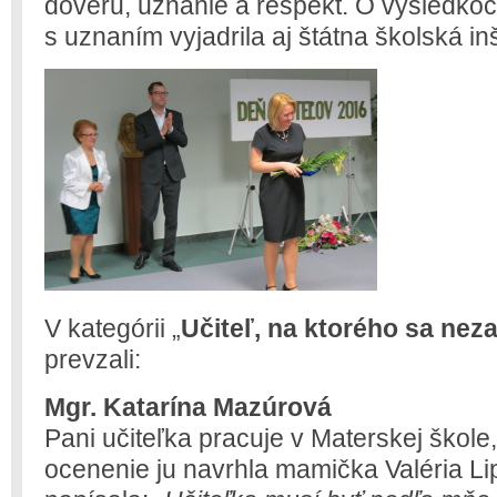
dôveru, uznanie a rešpekt. O výsledkoch
s uznaním vyjadrila aj štátna školská in
V kategórii „
Učiteľ, na ktorého sa nez
prevzali:
Mgr. Katarína Mazúrová
Pani učiteľka pracuje v Materskej škole
ocenenie ju navrhla mamička Valéria Lip