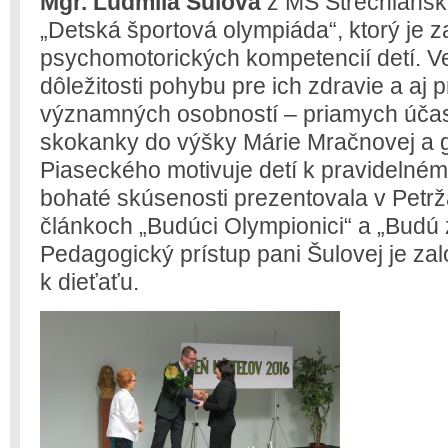
Mgr. Ľudmila Šulová
z MŠ Strečnianska
„Detská športová olympiáda“, ktorý je 
psychomotorických kompetencií detí. V
dôležitosti pohybu pre ich zdravie a aj 
významných osobností – priamych účas
skokanky do výšky Márie Mračnovej a
Piaseckého motivuje detí k pravidelném
bohaté skúsenosti prezentovala v Petr
článkoch „Budúci Olympionici“ a „Budú z
Pedagogický prístup pani Šulovej je za
k dieťaťu.