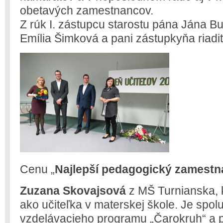
obetavých zamestnancov.
Z rúk I. zástupcu starostu pána Jána Buč
Emília Šimková a pani zástupkyňa riadi
Cenu „
Najlepší pedagogický zamest
Zuzana Skovajsová
z MŠ Turnianska, 
ako učiteľka v materskej škole. Je spo
vzdelávacieho programu „Čarokruh“ a 