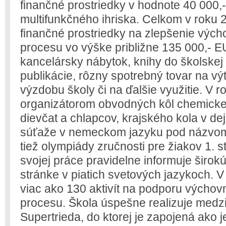
finančné prostriedky v hodnote 40 000
multifunkčného ihriska. Celkom v roku 
finančné prostriedky na zlepšenie výc
procesu vo výške približne 135 000,- 
kancelársky nábytok, knihy do školskej
publikácie, rôzny spotrebný tovar na v
výzdobu školy či na ďalšie využitie. V 
organizátorom obvodných kôl chemickej
dievčat a chlapcov, krajského kola v de
súťaže v nemeckom jazyku pod názvom
tiež olympiády zručnosti pre žiakov 1. 
svojej práce pravidelne informuje širok
stránke v piatich svetových jazykoch. 
viac ako 130 aktivít na podporu výcho
procesu. Škola úspešne realizuje medz
Supertrieda, do ktorej je zapojená ako 