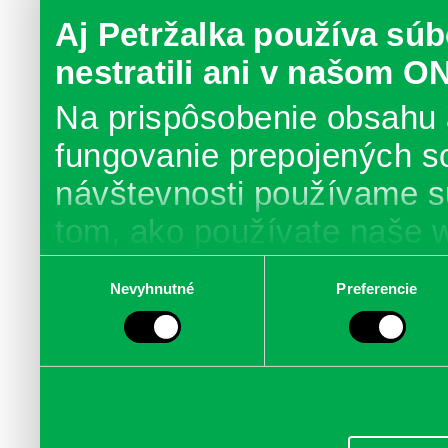
Aj Petržalka používa súb
nestratili ani v našom O
Na prispôsobenie obsahu 
fungovanie prepojených s
návštevnosti používame s
tom, ako používate naše 
poskytujeme aj našim part
Výber
Nevyhnutné
Preferencie
súhlasu
médií, inzercie a analýzy.
informácie skombinovať s 
poskytli, alebo ktoré od vá
služby.