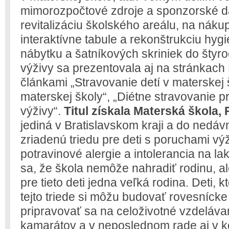
mimorozpočtové zdroje a sponzorské d
revitalizáciu školského areálu, na nákup
interaktívne tabule a rekonštrukciu hyg
nábytku a šatníkových skriniek do štyroc
výživy sa prezentovala aj na stránkach
článkami „Stravovanie detí v materskej š
materskej školy“, „Diétne stravovanie p
výživy“.
Titul získala Materská škola, 
jediná v Bratislavskom kraji a do nedá
zriadenú triedu pre deti s poruchami výž
potravinové alergie a intolerancia na la
sa, že škola nemôže nahradiť rodinu, al
pre tieto deti jedna veľká rodina. Deti, k
tejto triede si môžu budovať rovesnícke
pripravovať sa na celoživotné vzdelávan
kamarátov a v neposlednom rade aj v k