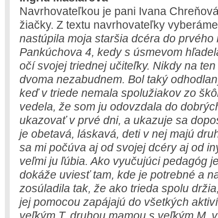
Navrhovateľkou je pani Ivana Chreňov
žiačky. Z textu navrhovateľky vyberáme:
nastúpila moja staršia dcéra do prvého
Pankúchova 4, kedy s úsmevom hľade
očí svojej triednej učiteľky. Nikdy na te
dvoma nezabudnem. Bol taký odhodlaný
keď v triede nemala spolužiakov zo škôl
vedela, že som ju odovzdala do dobrých
ukazovať v prvé dni, a ukazuje sa doposi
je obetavá, láskavá, deti v nej majú dr
sa mi počúva aj od svojej dcéry aj od in
veľmi ju ľúbia. Ako vyučujúci pedagóg j
dokáže uviesť tam, kde je potrebné a na
zosúladila tak, že ako trieda spolu drži
jej pomocou zapájajú do všetkých aktivít
veľkým T, druhou mamou s veľkým M, 