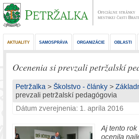
Oficiálne stránky
mestskej časti Brat
AKTUALITY
SAMOSPRÁVA
ORGANIZÁCIE
OBLASTI
Ocenenia si prevzali petržalskí p
Petržalka
>
Školstvo - články
>
Základ
prevzali petržalskí pedagógovia
Dátum zverejnenia: 1. apríla 2016
Aj tento ro
ocenila naj