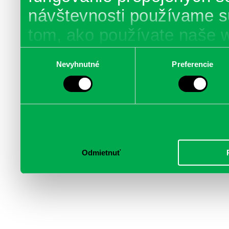
návštevnosti používame s
tom, ako používate naše 
poskytujeme aj našim part
Výber
Nevyhnutné
Preferencie
súhlasu
médií, inzercie a analýzy.
informácie skombinovať s 
poskytli, alebo ktoré od vá
služby.
Odmietnuť