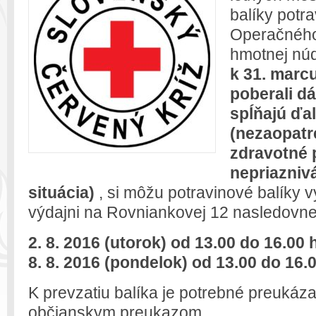
balíky potr
Operačného
hmotnej nú
k 31. marc
poberali d
spĺňajú ďal
(nezaopatre
zdravotné 
nepriaznivá
situácia)
, si môžu potravinové balíky 
výdajni na Rovniankovej 12 nasledovne
2. 8. 2016 (utorok) od 13.00 do 16.00 
8. 8. 2016 (pondelok) od 13.00 do 16.
K prevzatiu balíka je potrebné preukáza
občianskym preukazom.