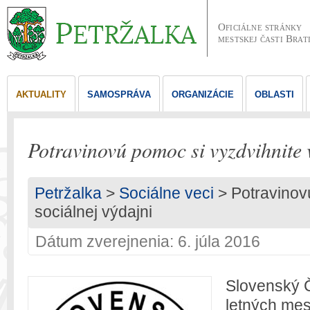
Oficiálne stránky
mestskej časti Brat
AKTUALITY
SAMOSPRÁVA
ORGANIZÁCIE
OBLASTI
Potravinovú pomoc si vyzdvihnite v
Petržalka
>
Sociálne veci
> Potravinov
sociálnej výdajni
Dátum zverejnenia: 6. júla 2016
Slovenský Č
letných mes