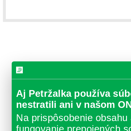
Aj Petržalka používa súb
nestratili ani v našom O
Na prispôsobenie obsahu 
fungovanie prepojených s