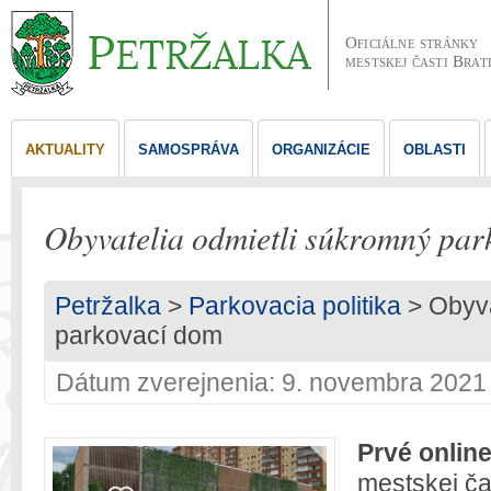
Oficiálne stránky
mestskej časti Brat
AKTUALITY
SAMOSPRÁVA
ORGANIZÁCIE
OBLASTI
Obyvatelia odmietli súkromný par
Petržalka
>
Parkovacia politika
> Obyva
parkovací dom
Dátum zverejnenia: 9. novembra 2021
Prvé onlin
mestskej ča