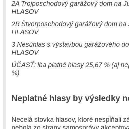
2A Trojposchodový garážový dom na J
HLASOV
2B Štvorposchodový garážový dom na 
HLASOV
3 Nesúhlas s výstavbou garážového dom
HLASOV
ÚČASŤ: iba platné hlasy 25,67 % (aj ne
%)
Neplatné hlasy by výsledky n
Necelá stovka hlasov, ktoré nespĺňali 
nebola zo strany samosprávy akceptov