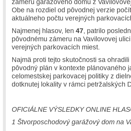
zámeru garážového domu z Vavilovovej
Obe na rozdiel od pôvodnej verzie počí
aktuálneho počtu verejných parkovacíc
Najmenej hlasov, len
47
, patrilo posled
pôvodnému zámeru na Vavilovovej ulici, 
verejných parkovacích miest.
Najmä proti tejto skutočnosti sa ohradili a
pôvodný plán v kontexte plánovaného 
celomestskej parkovacej politiky z die
dotknutej lokality v rámci petržalských 
OFICIÁLNE VÝSLEDKY ONLINE HLAS
1 Štvorposchodový garážový dom na V