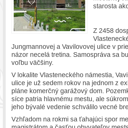
starosta ak
Z 2458 dos
Vlasteneck
Jungmannovej a Vavilovovej ulice v pri
názor necelá tretina. Samospráva sa b
voľbu väčšiny.
V lokalite Vlasteneckého námestia, Va
ulice je už sedem rokov na jednom z exi
pláne komerčný garážový dom. Pozemky
síce patria hlavnému mestu, ale súkro
jeho bývalé vedenie schválilo vecné b
Vzhľadom na rokmi sa ťahajúci spor me
magistrátom a časťou obyvateľov mestsk