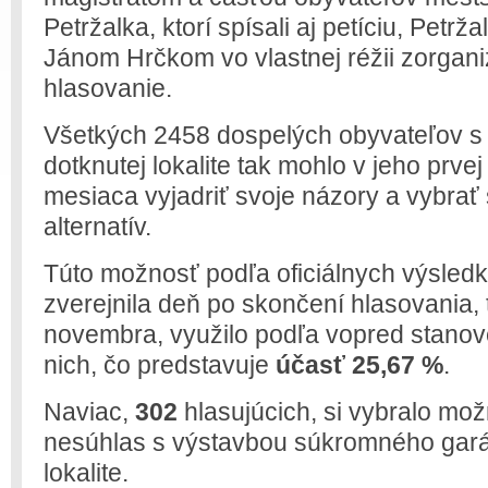
Petržalka, ktorí spísali aj petíciu, Petrž
Jánom Hrčkom vo vlastnej réžii zorgani
hlasovanie.
Všetkých 2458 dospelých obyvateľov s
dotknutej lokalite tak mohlo v jeho prve
mesiaca vyjadriť svoje názory a vybrať
alternatív.
Túto možnosť podľa oficiálnych výsledk
zverejnila deň po skončení hlasovania, 
novembra, využilo podľa vopred stan
nich, čo predstavuje
účasť 25,67 %
.
Naviac,
302
hlasujúcich, si vybralo mo
nesúhlas s výstavbou súkromného gar
lokalite.