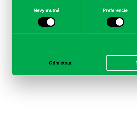
poskytujeme aj našim part
Výber
Nevyhnutné
Preferencie
súhlasu
médií, inzercie a analýzy.
informácie skombinovať s 
poskytli, alebo ktoré od vá
služby.
Odmietnuť