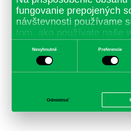
fungovanie prepojených s
návštevnosti používame s
tom, ako používate naše 
poskytujeme aj našim part
Výber
Nevyhnutné
Preferencie
súhlasu
médií, inzercie a analýzy.
informácie skombinovať s 
poskytli, alebo ktoré od vá
služby.
Odmietnuť