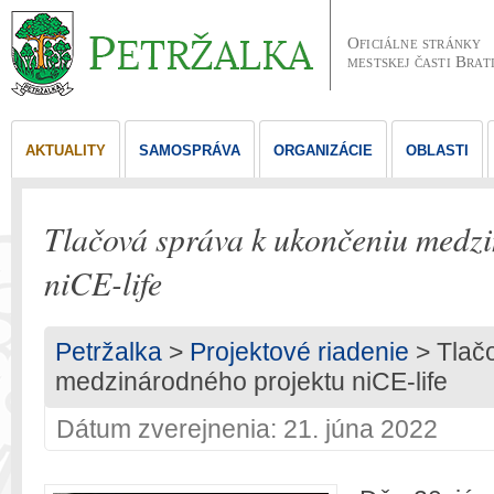
Oficiálne stránky
mestskej časti Brat
AKTUALITY
SAMOSPRÁVA
ORGANIZÁCIE
OBLASTI
Tlačová správa k ukončeniu medz
niCE-life
Petržalka
>
Projektové riadenie
> Tlač
medzinárodného projektu niCE-life
Dátum zverejnenia: 21. júna 2022