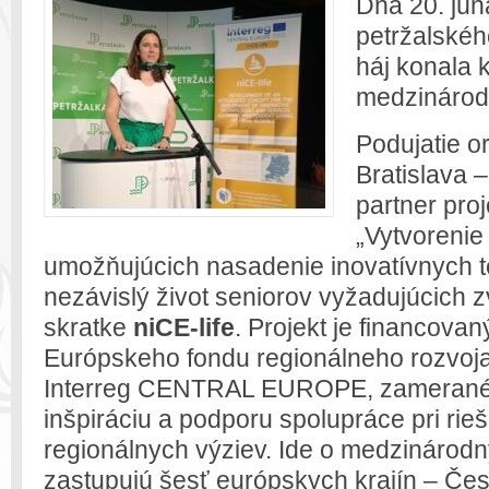
Dňa 20. jún
petržalskéh
háj konala 
medzinárodn
Podujatie o
Bratislava 
partner pro
„Vytvorenie
umožňujúcich nasadenie inovatívnych te
nezávislý život seniorov vyžadujúcich z
skratke
niCE-life
. Projekt je financovan
Európskeho fondu regionálneho rozvoj
Interreg CENTRAL EUROPE, zamerané
inšpiráciu a podporu spolupráce pri rie
regionálnych výziev. Ide o medzinárodný
zastupujú šesť európskych krajín – Če