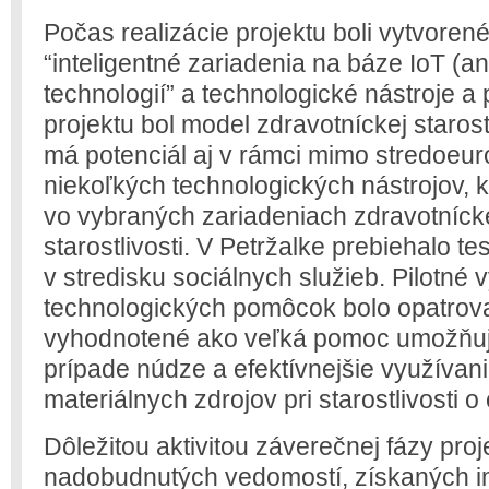
Počas realizácie projektu boli vytvoren
“inteligentné zariadenia na báze IoT (ang
technologií” a technologické nástroje 
projektu bol model zdravotníckej starostl
má potenciál aj v rámci mimo stredoeur
niekoľkých technologických nástrojov, k
vo vybraných zariadeniach zdravotnícke
starostlivosti. V Petržalke prebiehalo t
v stredisku sociálnych služieb. Pilotné 
technologických pomôcok bolo opatrova
vyhodnotené ako veľká pomoc umožňujú
prípade núdze a efektívnejšie využívani
materiálnych zdrojov pri starostlivosti o
Dôležitou aktivitou záverečnej fázy proj
nadobudnutých vedomostí, získaných i