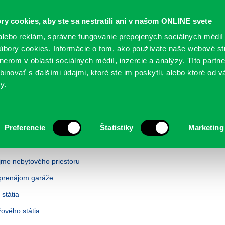
Oficiálne stránky
ry cookies, aby ste sa nestratili ani v našom ONLINE svete
mestskej časti Bratislava-Petržalka
PETRŽALSKÉ KON
lebo reklám, správne fungovanie prepojených sociálnych médií
bory cookies. Informácie o tom, ako používate naše webové st
erom v oblasti sociálnych médií, inzercie a analýzy. Títo partn
GANIZÁCIE
OBLASTI
NOVINY
MAPY
TLAČIVÁ
KO
inovať s ďalšími údajmi, ktoré ste im poskytli, alebo ktoré od vá
y.
Preferencie
Štatistiky
Marketing
me nebytového priestoru
 prenájom garáže
státia
ového státia