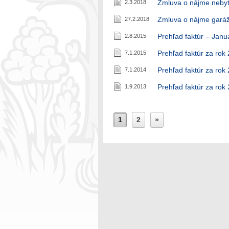
Zmluva o nájme nebyt
2.3.2018
Zmluva o nájme garáž
27.2.2018
Prehľad faktúr – Janu
2.8.2015
Prehľad faktúr za rok
7.1.2015
Prehľad faktúr za rok
7.1.2014
Prehľad faktúr za rok
1.9.2013
1
2
»