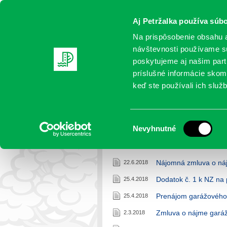
Aj Petržalka používa súbo
Na prispôsobenie obsahu a
návštevnosti používame sú
poskytujeme aj našim partn
AKTUALITY
SAMOSPRÁVA
OR
príslušné informácie skomb
keď ste používali ich služb
Faktúry
Výber
Nevyhnutné
Petržalka
>
Faktúry
súhlasu
Nájomná zmluva o náj
22.6.2018
Dodatok č. 1 k NZ na
25.4.2018
Prenájom garážového 
25.4.2018
Zmluva o nájme garáž
2.3.2018