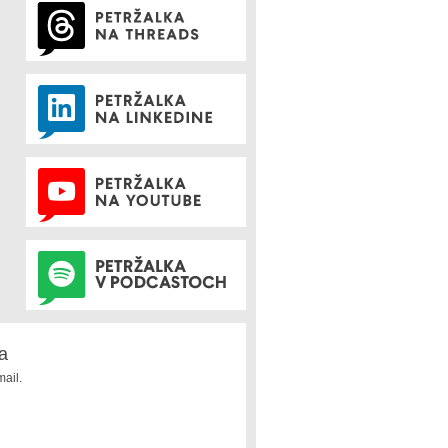
a
ail.