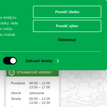
sobota 8.august 2026
Meniny má Oskár
Select Language
▼
Povoliť všetko
TO
 a analýzu
ránky, teda
Povoliť výber
eri môžu
NTAKTY
VOĽBY
s získali,
Odmietnuť
OSOBNÉ ÚDAJE
Ochrana osobných údajov
Zobraziť detaily
STRÁNKOVÉ HODINY
Pondelok
08:00 – 12:00
13:00 – 17:00
Utorok
zatvorené
Streda
08:00 – 12:00
13:00 – 16:30