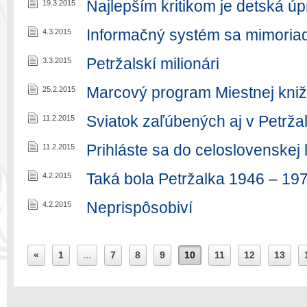
Najlepším kritikom je detská ú
19.3.2015
Informačný systém sa mimoriad
4.3.2015
Petržalskí milionári
3.3.2015
Marcový program Miestnej kniž
25.2.2015
Sviatok zaľúbených aj v Petrža
11.2.2015
Prihláste sa do celoslovenskej 
11.2.2015
Taká bola Petržalka 1946 – 19
4.2.2015
Neprispôsobiví
4.2.2015
«
1
...
7
8
9
10
11
12
13