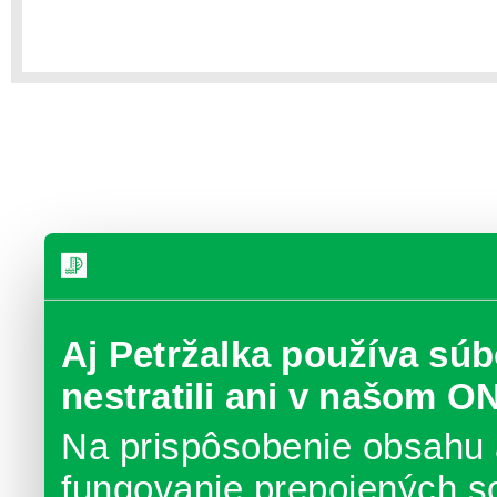
Aj Petržalka používa súb
nestratili ani v našom O
Na prispôsobenie obsahu 
fungovanie prepojených s