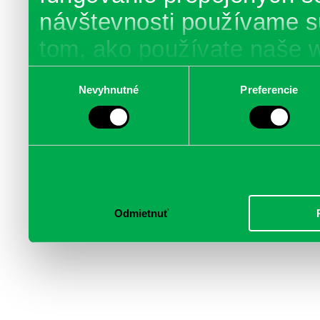
návštevnosti používame s
tom, ako používate naše 
poskytujeme aj našim part
Výber
Nevyhnutné
Preferencie
súhlasu
médií, inzercie a analýzy.
informácie skombinovať s 
poskytli, alebo ktoré od vá
služby.
Odmietnuť