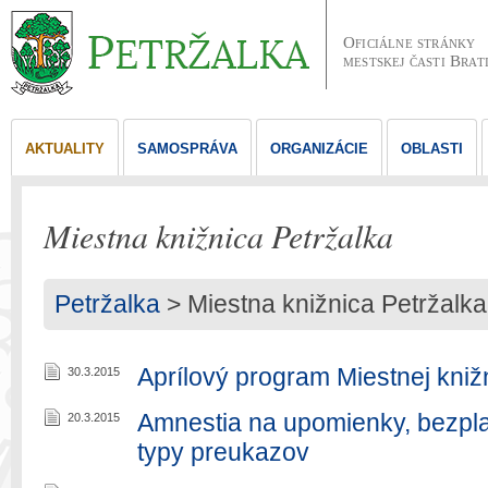
Oficiálne stránky
mestskej časti Brat
AKTUALITY
SAMOSPRÁVA
ORGANIZÁCIE
OBLASTI
Miestna knižnica Petržalka
Petržalka
>
Miestna knižnica Petržalka
Aprílový program Miestnej kniž
30.3.2015
Amnestia na upomienky, bezplat
20.3.2015
typy preukazov