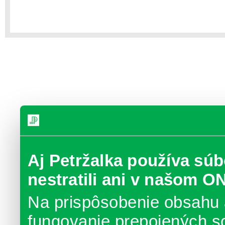
Aj Petržalka používa súb
nestratili ani v našom O
Na prispôsobenie obsahu 
fungovanie prepojených s