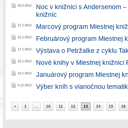
Noc v knižnici s Andersenom 
20.3.2014
knižníc
Marcový program Miestnej kniž
27.2.2014
Februárový program Miestnej k
31.1.2014
Výstava o Petržalke z cyklu Ta
17.1.2014
Nové knihy v Miestnej knižnici 
15.1.2014
Januárový program Miestnej kn
10.1.2014
Výber kníh s vianočnou temati
5.12.2013
«
1
...
10
11
12
13
14
15
16