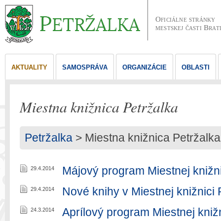
Oficiálne stránky
mestskej časti Brat
AKTUALITY
SAMOSPRÁVA
ORGANIZÁCIE
OBLASTI
Miestna knižnica Petržalka
Petržalka
>
Miestna knižnica Petržalka
Májový program Miestnej knižn
29.4.2014
Nové knihy v Miestnej knižnici P
29.4.2014
Aprílový program Miestnej kniž
24.3.2014