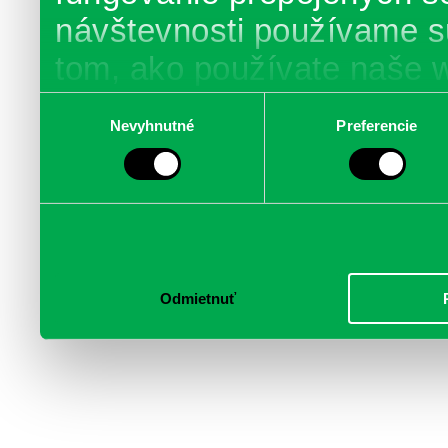
návštevnosti používame s
tom, ako používate naše 
poskytujeme aj našim part
Výber
Nevyhnutné
Preferencie
súhlasu
médií, inzercie a analýzy.
informácie skombinovať s 
poskytli, alebo ktoré od vá
služby.
Odmietnuť