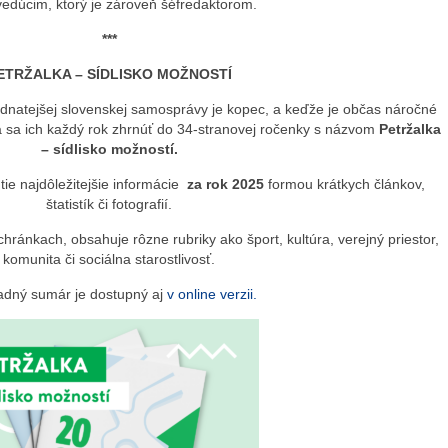
vedúcim, ktorý je zároveň šéfredaktorom.
***
ETRŽALKA – SÍDLISKO MOŽNOSTÍ
udnatejšej slovenskej samosprávy je kopec, a keďže je občas náročné
a sa ich každý rok zhrnúť do 34-stranovej ročenky s názvom
Petržalka
– sídlisko možností.
tie najdôležitejšie informácie
za rok 2025
formou krátkych článkov,
štatistík či fotografií.
hránkach, obsahuje rôzne rubriky ako šport, kultúra, verejný priestor,
komunita či sociálna starostlivosť.
adný sumár je dostupný aj
v online verzii.