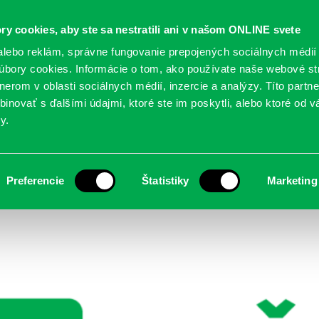
Oficiálne stránky
ry cookies, aby ste sa nestratili ani v našom ONLINE svete
mestskej časti Bratislava-Petržalka
PETRŽALSKÉ KON
lebo reklám, správne fungovanie prepojených sociálnych médií
bory cookies. Informácie o tom, ako používate naše webové st
erom v oblasti sociálnych médií, inzercie a analýzy. Títo partn
GANIZÁCIE
OBLASTI
NOVINY
MAPY
TLAČIVÁ
KO
inovať s ďalšími údajmi, ktoré ste im poskytli, alebo ktoré od vá
y.
ša Petržalka | REKLAMA A REDAKCIA
Preferencie
Štatistiky
Marketing
Naša Petržalka | REKLAMA A REDAKCIA