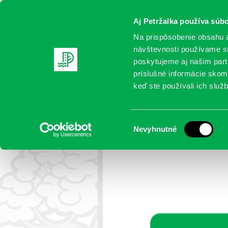
Aj Petržalka používa súbo
Na prispôsobenie obsahu a
návštevnosti používame sú
poskytujeme aj našim partn
AKTUALITY
SAMOSPRÁVA
OR
príslušné informácie skomb
keď ste používali ich služb
Samosprávne noviny Na
Výber
Nevyhnutné
Petržalka
> Samosprávne noviny 
súhlasu