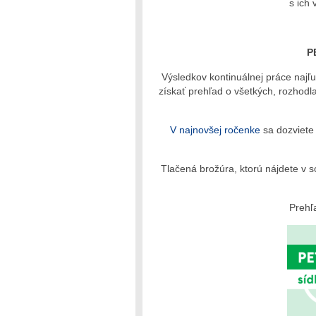
s ich 
P
Výsledkov kontinuálnej práce najľ
získať prehľad o všetkých, rozhodl
V najnovšej ročenke
sa dozviete 
Tlačená brožúra, ktorú nájdete v sc
Prehľ