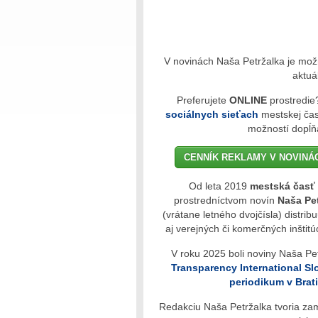
V novinách Naša Petržalka je možn
aktuá
Preferujete
ONLINE
prostredie?
sociálnych sieťach
mestskej čast
možností dopĺň
CENNÍK REKLAMY V NOVINÁ
Od leta 2019
mestská časť 
prostredníctvom novín
Naša Pe
(vrátane letného dvojčísla) distr
aj verejných či komerčných inštitú
V roku 2025 boli noviny Naša Pet
Transparency International S
periodikum v Brat
Redakciu Naša Petržalka tvoria z