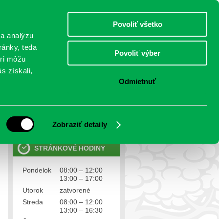
sobota 8.august 2026
Meniny má Oskár
Select Language
▼
Povoliť všetko
TO
 a analýzu
ránky, teda
Povoliť výber
eri môžu
NTAKTY
VOĽBY
s získali,
Odmietnuť
OSOBNÉ ÚDAJE
Ochrana osobných údajov
Zobraziť detaily
STRÁNKOVÉ HODINY
Pondelok
08:00 – 12:00
13:00 – 17:00
Utorok
zatvorené
Streda
08:00 – 12:00
13:00 – 16:30