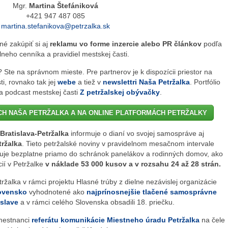
Mgr.
Martina Štefániková
+421 947 487 085
martina.stefanikova@petrzalka.sk
é zakúpiť si aj
reklamu vo forme inzercie alebo PR článkov
podľa
lneho cenníka a pravidiel mestskej časti.
 Ste na správnom mieste. Pre partnerov je k dispozícii priestor na
i, rovnako tak jej
webe
a tiež v
newslettri Naša Petržalka
.
Portfólio
a
podcast
mestskej časti
Z petržalskej obývačky
.
CH NAŠA PETRŽALKA A NA ONLINE PLATFORMÁCH PETRŽALKY
Bratislava-Petržalka
informuje o dianí vo svojej samospráve aj
tržalka
. Tieto petržalské noviny v pravidelnom mesačnom intervale
ibuuje bezplatne priamo do schránok panelákov a rodinných domov, ako
cií v Petržalke
v náklade 53 000 kusov a v rozsahu 24 až 28 strán.
ržalka v rámci projektu Hlasné trúby z dielne nezávislej organizácie
lovensko
vyhodnotené ako
najprínosnejšie tlačené samosprávne
islave
a v rámci celého Slovenska obsadili 18. priečku.
amestnanci
referátu komunikácie Miestneho úradu Petržalka
na čele