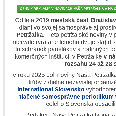
CENNÍK REKLAMY V NOVINÁCH NAŠA PETRŽALKA A NA 
Od leta 2019
mestská časť Bratislav
dianí vo svojej samospráve aj pros
Petržalka
. Tieto petržalské noviny 
intervale (vrátane letného dvojčísla) di
do schránok panelákov a rodinných do
komerčných inštitúcií v Petržalke
v ná
rozsahu 24 až 28 s
V roku 2025 boli noviny Naša Petržalk
trúby z dielne nezávislej organi
International Slovensko
vyhodnote
tlačené samosprávne periodikum v
celého Slovenska obsadili 
Redakciu Naša Petržalka tvoria 