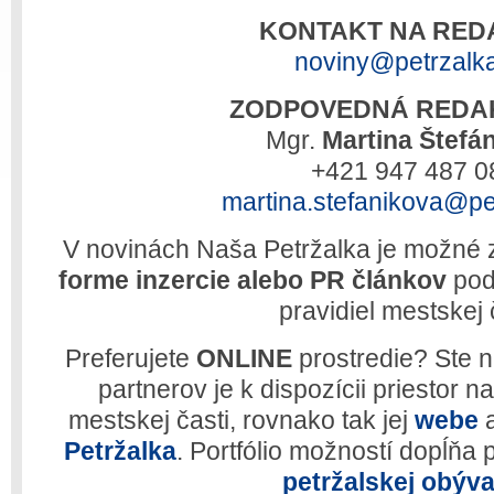
KONTAKT NA RED
noviny@petrzalk
ZODPOVEDNÁ REDA
Mgr.
Martina Štefá
+421 947 487 0
martina.stefanikova@pe
V novinách Naša Petržalka je možné z
forme inzercie alebo PR článkov
pod
pravidiel mestskej 
Preferujete
ONLINE
prostredie? Ste 
partnerov je k dispozícii priestor n
mestskej časti, rovnako tak jej
webe
a
Petržalka
.
Portfólio možností dopĺňa
petržalskej obýv