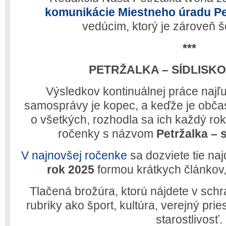
komunikácie Miestneho úradu Pe
vedúcim, ktorý je zároveň 
***
PETRŽALKA – SÍDLISK
Výsledkov kontinuálnej práce najľ
samosprávy je kopec, a keďže je obča
o všetkých, rozhodla sa ich každý ro
ročenky s názvom
Petržalka – 
V najnovšej ročenke
sa dozviete tie naj
rok 2025
formou krátkych článkov, št
Tlačená brožúra, ktorú nájdete v sch
rubriky ako šport, kultúra, verejný prie
starostlivosť.