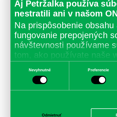
Aj Petržalka používa súb
nestratili ani v našom O
Na prispôsobenie obsahu 
fungovanie prepojených s
návštevnosti používame s
tom, ako používate naše 
poskytujeme aj našim part
Výber
Nevyhnutné
Preferencie
súhlasu
médií, inzercie a analýzy.
informácie skombinovať s 
poskytli, alebo ktoré od vá
služby.
Odmietnuť