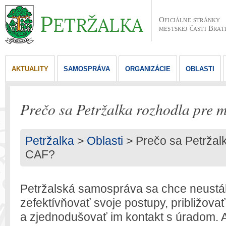
Oficiálne stránky
mestskej časti Brat
AKTUALITY
SAMOSPRÁVA
ORGANIZÁCIE
OBLASTI
Prečo sa Petržalka rozhodla pre
Petržalka
>
Oblasti
> Prečo sa Petržal
CAF?
Petržalská samospráva sa chce neustál
zefektívňovať svoje postupy, približova
a zjednodušovať im kontakt s úradom. A