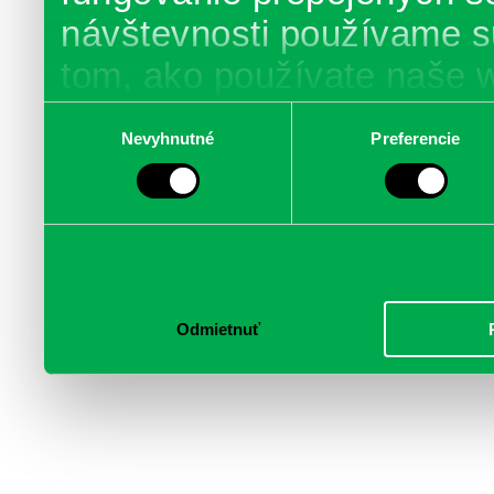
návštevnosti používame s
tom, ako používate naše 
poskytujeme aj našim part
Výber
Nevyhnutné
Preferencie
súhlasu
médií, inzercie a analýzy.
informácie skombinovať s 
poskytli, alebo ktoré od vá
služby.
Odmietnuť