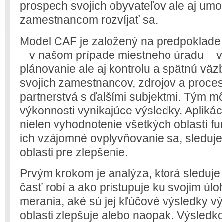
prospech svojich obyvateľov ale aj umo
zamestnancom rozvíjať sa.
Model CAF je založený na predpoklade,
– v našom prípade miestneho úradu – vy
plánovanie ale aj kontrolu a spätnú väz
svojich zamestnancov, zdrojov a proces
partnerstvá s ďalšími subjektmi. Tým 
výkonnosti vynikajúce výsledky. Aplik
nielen vyhodnotenie všetkých oblastí fu
ich vzájomné ovplyvňovanie sa, sleduje
oblasti pre zlepšenie.
Prvým krokom je analýza, ktorá sleduje 
časť robí a ako pristupuje ku svojim úloh
merania, aké sú jej kľúčové výsledky vý
oblasti zlepšuje alebo naopak. Výsledko