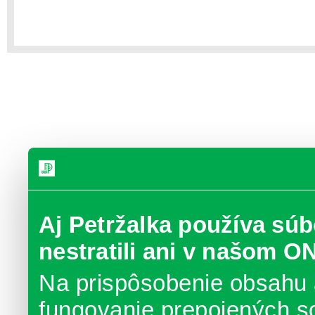
Aj Petržalka používa súb
nestratili ani v našom O
Na prispôsobenie obsahu 
fungovanie prepojených s