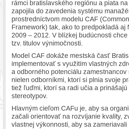
rámci bratislavského regiónu a piata n
zapojila do zavedenia systému manažér
prostredníctvom modelu CAF (Commo
Framework) tak, ako to predpokladá aj
2009 – 2012. V blízkej budúcnosti chce 
tzv. titulov výnimočnosti.
Model CAF dokáže mestská časť Bratis
implementovať s využitím vlastných zdr
a odborného potenciálu zamestnancov 
nielen odborníkmi, ktorí si plnia svoje p
tiež ľuďmi, ktorí sa radi učia a prináš
stereotypov.
Hlavným cieľom CAFu je, aby sa organi
začali orientovať na rozvíjanie kvality, 
vlastnej výkonnosti, aby sa zameriavali 