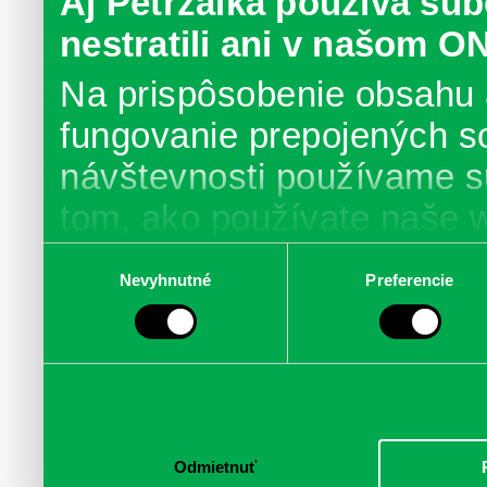
Aj Petržalka používa súb
nestratili ani v našom O
Na prispôsobenie obsahu 
fungovanie prepojených s
návštevnosti používame s
tom, ako používate naše 
poskytujeme aj našim part
Výber
Nevyhnutné
Preferencie
súhlasu
médií, inzercie a analýzy.
informácie skombinovať s 
poskytli, alebo ktoré od vá
služby.
Odmietnuť