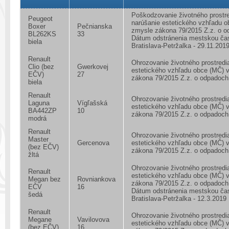
Poškodzovanie životného prostre
Peugeot
narúšanie estetického vzhľadu o
Boxer
Pečnianska
zmysle zákona 79/2015 Z.z. o 
BL262KS
33
Dátum odstránenia mestskou ča
biela
Bratislava-Petržalka - 29.11.201
Renault
Ohrozovanie životného prostredi
Clio (bez
Gwerkovej
estetického vzhľadu obce (MČ) 
EČV)
27
zákona 79/2015 Z.z. o odpadoch
biela
Renault
Ohrozovanie životného prostredi
Laguna
Vígľašská
estetického vzhľadu obce (MČ) 
BA442ZP
10
zákona 79/2015 Z.z. o odpadoch
modrá
Renault
Ohrozovanie životného prostredi
Master
Gercenova
estetického vzhľadu obce (MČ) 
(bez EČV)
zákona 79/2015 Z.z. o odpadoch
žltá
Ohrozovanie životného prostredi
Renault
estetického vzhľadu obce (MČ) 
Megan bez
Rovniankova
zákona 79/2015 Z.z. o odpadoch
EČV
16
Dátum odstránenia mestskou ča
šedá
Bratislava-Petržalka - 12.3.2019
Renault
Ohrozovanie životného prostredi
Megane
Vavilovova
estetického vzhľadu obce (MČ) 
(bez EČV)
16