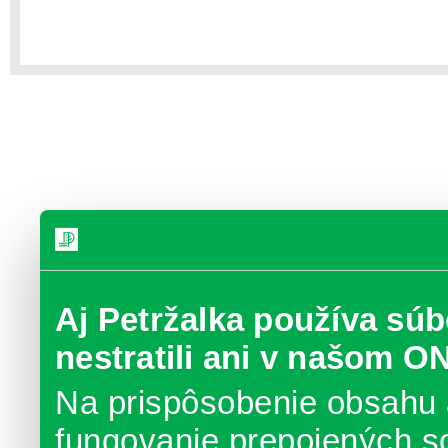
Aj Petržalka používa súb
nestratili ani v našom O
Na prispôsobenie obsahu 
fungovanie prepojených s