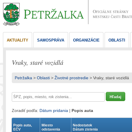
Oficiálne stránky
mestskej časti Brat
AKTUALITY
SAMOSPRÁVA
ORGANIZÁCIE
OBLASTI
Vraky, staré vozidlá
Petržalka
>
Oblasti
>
Životné prostredie
> Vraky, staré vozidlá
Zoradiť podľa:
Dátum pridania
|
Popis auta
Popis auta,
Miesto
Nedostatok
EČV
odstavenia
Dátum zistenia