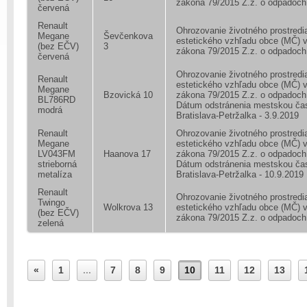
zákona 79/2015 Z.z. o odpadoch
červená
Renault
Ohrozovanie životného prostredi
Megane
Ševčenkova
estetického vzhľadu obce (MČ) 
(bez EČV)
3
zákona 79/2015 Z.z. o odpadoch
červená
Ohrozovanie životného prostredi
Renault
estetického vzhľadu obce (MČ) 
Megane
Bzovická 10
zákona 79/2015 Z.z. o odpadoch
BL786RD
Dátum odstránenia mestskou ča
modrá
Bratislava-Petržalka - 3.9.2019
Renault
Ohrozovanie životného prostredi
Megane
estetického vzhľadu obce (MČ) 
LV043FM
Haanova 17
zákona 79/2015 Z.z. o odpadoch
strieborná
Dátum odstránenia mestskou ča
metalíza
Bratislava-Petržalka - 10.9.2019
Renault
Ohrozovanie životného prostredi
Twingo
Wolkrova 13
estetického vzhľadu obce (MČ) 
(bez EČV)
zákona 79/2015 Z.z. o odpadoch
zelená
«
1
...
7
8
9
10
11
12
13