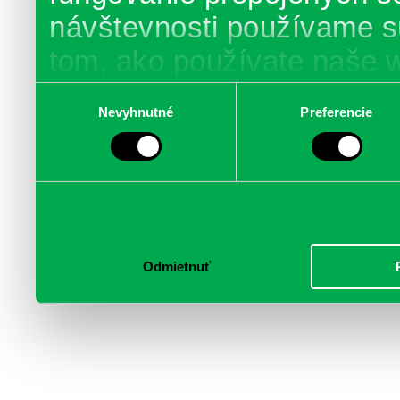
návštevnosti používame s
tom, ako používate naše 
poskytujeme aj našim part
Výber
Nevyhnutné
Preferencie
súhlasu
médií, inzercie a analýzy.
informácie skombinovať s 
poskytli, alebo ktoré od vá
služby.
Odmietnuť