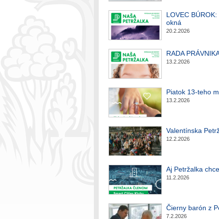
LOVEC BÚROK: Žen
okná
20.2.2026
RADA PRÁVNIKA: 
13.2.2026
Piatok 13-teho m
13.2.2026
Valentínska Petrž
12.2.2026
Aj Petržalka chc
11.2.2026
Čierny barón z P
7.2.2026