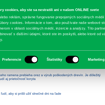
Oficiálne stránky
ry cookies, aby ste sa nestratili ani v našom ONLINE svete
mestskej časti Bratislava-Petržalka
PETRŽALSKÉ KON
lebo reklám, správne fungovanie prepojených sociálnych médií
bory cookies. Informácie o tom, ako používate naše webové st
erom v oblasti sociálnych médií, inzercie a analýzy. Títo partn
GANIZÁCIE
OBLASTI
NOVINY
MAPY
TLAČIVÁ
KO
inovať s ďalšími údajmi, ktoré ste im poskytli, alebo ktoré od vá
y.
Preferencie
Štatistiky
Marketing
keho ramena prebieha orez a výrub poškodených drevín. Je dôležitý
dí aj prietočnosť koryta
ľudí, aby si prišli užiť slnečné dni na ľade