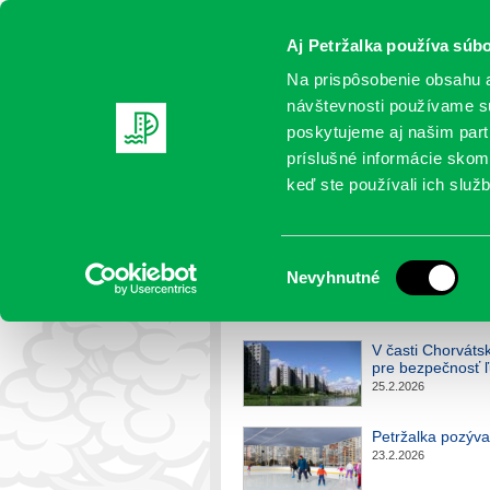
Aj Petržalka používa súbo
Na prispôsobenie obsahu a
návštevnosti používame sú
poskytujeme aj našim partn
AKTUALITY
SAMOSPRÁVA
OR
príslušné informácie skomb
keď ste používali ich služb
Život v samospráve
Výber
Nevyhnutné
Petržalka
>
Život v samospráve
súhlasu
V časti Chorváts
pre bezpečnosť ľu
25.2.2026
Petržalka pozýva 
23.2.2026