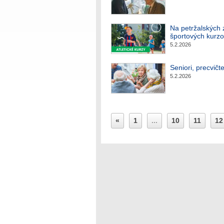
Na petržalských 
športových kurzo
5.2.2026
Seniori, precvičt
5.2.2026
«
1
...
10
11
12