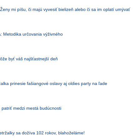
y mi píšu, či majú vyvesiť bielizeň alebo či sa im oplatí umývať
Metodika určovania výživného
ôže byť váš najšťastnejší deň
alka prinesie fašiangové oslavy aj oldies party na ľade
e patriť medzi mestá budúcnosti
etržalky sa dožíva 102 rokov, blahoželáme!