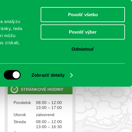
piatok 7.august 2026
Meniny má Štefánia
Select Language
▼
Povoliť všetko
TO
 a analýzu
ránky, teda
Povoliť výber
eri môžu
NTAKTY
VOĽBY
s získali,
Odmietnuť
OSOBNÉ ÚDAJE
Ochrana osobných údajov
Zobraziť detaily
STRÁNKOVÉ HODINY
Pondelok
08:00 – 12:00
13:00 – 17:00
Utorok
zatvorené
Streda
08:00 – 12:00
13:00 – 16:30