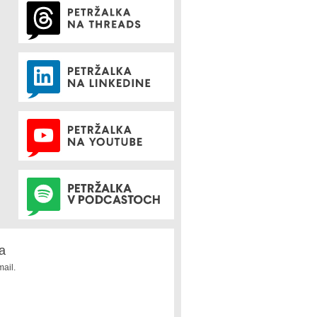
a
ail.