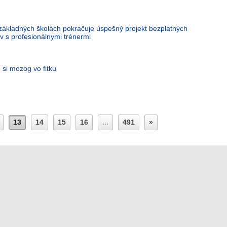
základných školách pokračuje úspešný projekt bezplatných
v s profesionálnymi trénermi
e si mozog vo fitku
13
14
15
16
...
491
»