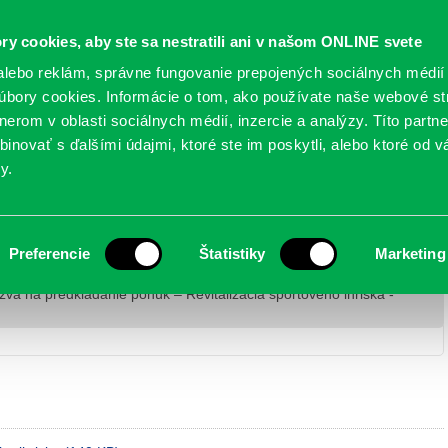
Oficiálne stránky
ry cookies, aby ste sa nestratili ani v našom ONLINE svete
mestskej časti Bratislava-Petržalka
PETRŽALSKÉ KON
lebo reklám, správne fungovanie prepojených sociálnych médií
bory cookies. Informácie o tom, ako používate naše webové st
erom v oblasti sociálnych médií, inzercie a analýzy. Títo partn
GANIZÁCIE
OBLASTI
NOVINY
MAPY
TLAČIVÁ
KO
inovať s ďalšími údajmi, ktoré ste im poskytli, alebo ktoré od vá
y.
núk – Revitalizácia športového ihriska –
Preferencie
Štatistiky
Marketing
va na predkladanie ponúk – Revitalizácia športového ihriska -