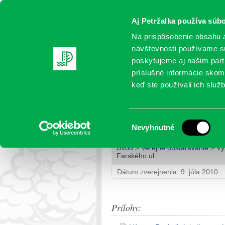
Aj Petržalka používa súbo
Na prispôsobenie obsahu a
návštevnosti používame sú
poskytujeme aj našim partn
AKTUALITY
SAMOSPRÁVA
OR
príslušné informácie skomb
keď ste používali ich služb
Výzva na predkladanie po
Farského ul.
Výber
Nevyhnutné
súhlasu
Úvod
>
Verejné obstarávanie
> Výz
Farského ul.
Dátum zverejnenia: 9. júla 2010
Prílohy: