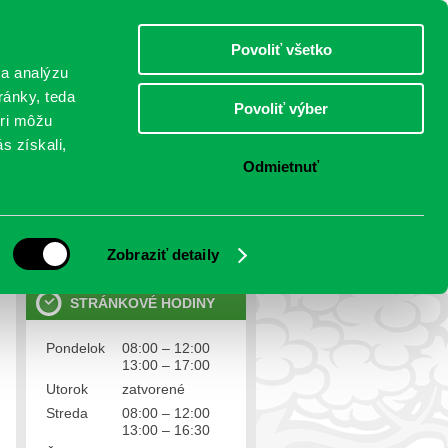
sobota 8.august 2026
Meniny má Oskár
Select Language
▼
Povoliť všetko
TO
 a analýzu
ránky, teda
Povoliť výber
eri môžu
NTAKTY
VOĽBY
s získali,
Odmietnuť
OSOBNÉ ÚDAJE
Ochrana osobných údajov
Zobraziť detaily
STRÁNKOVÉ HODINY
Pondelok
08:00 – 12:00
13:00 – 17:00
Utorok
zatvorené
Streda
08:00 – 12:00
13:00 – 16:30