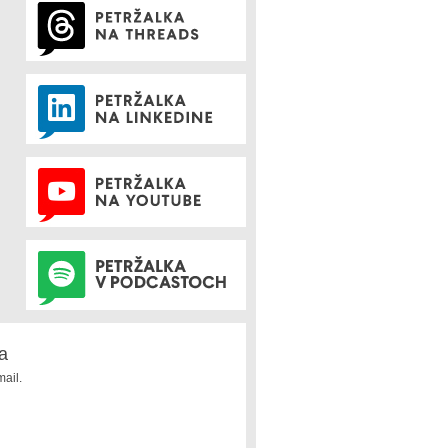
a
ail.