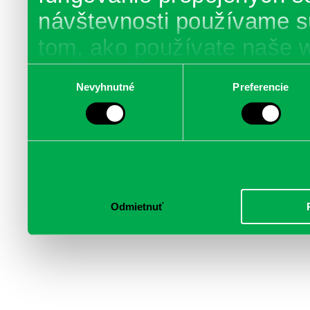
návštevnosti používame s
tom, ako používate naše 
poskytujeme aj našim part
Výber
Nevyhnutné
Preferencie
súhlasu
médií, inzercie a analýzy.
informácie skombinovať s 
poskytli, alebo ktoré od vá
služby.
Odmietnuť