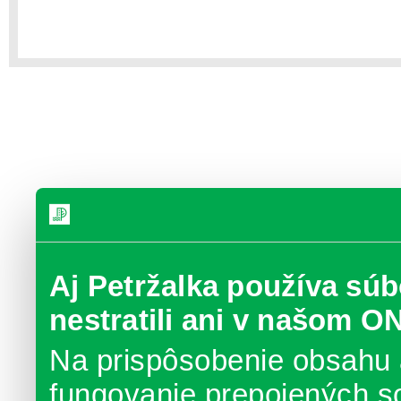
Aj Petržalka používa súb
nestratili ani v našom O
Na prispôsobenie obsahu 
fungovanie prepojených s