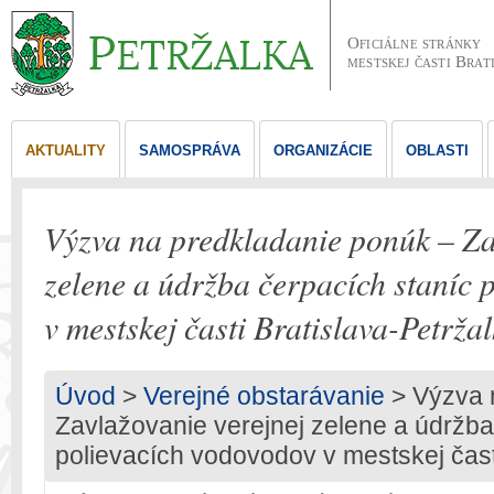
Oficiálne stránky
mestskej časti Brat
AKTUALITY
SAMOSPRÁVA
ORGANIZÁCIE
OBLASTI
Výzva na predkladanie ponúk – Za
zelene a údržba čerpacích staníc 
v mestskej časti Bratislava-Petrža
Úvod
>
Verejné obstarávanie
> Výzva 
Zavlažovanie verejnej zelene a údržba
polievacích vodovodov v mestskej čast