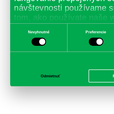
návštevnosti používame s
tom, ako používate naše 
poskytujeme aj našim part
Výber
Nevyhnutné
Preferencie
súhlasu
médií, inzercie a analýzy.
informácie skombinovať s 
poskytli, alebo ktoré od vá
služby.
Odmietnuť