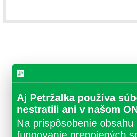
Aj Petržalka používa súb
nestratili ani v našom O
Na prispôsobenie obsahu 
fungovanie prepojených s