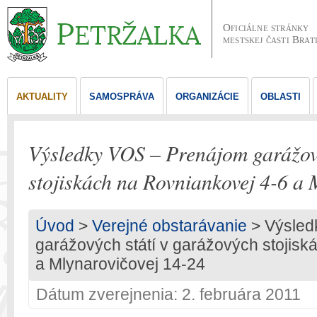
Oficiálne stránky
mestskej časti Brat
AKTUALITY
SAMOSPRÁVA
ORGANIZÁCIE
OBLASTI
Výsledky VOS – Prenájom garážový
stojiskách na Rovniankovej 4-6 a 
Úvod
>
Verejné obstarávanie
> Výsled
garážových státí v garážových stojisk
a Mlynarovičovej 14-24
Dátum zverejnenia: 2. februára 2011