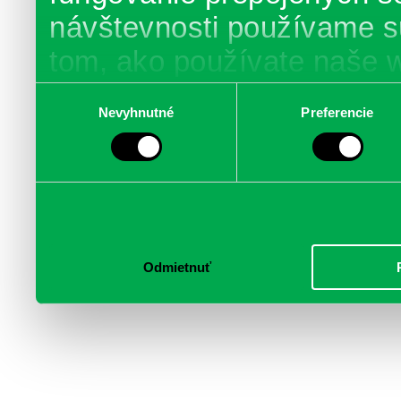
návštevnosti používame s
tom, ako používate naše 
poskytujeme aj našim part
Výber
Nevyhnutné
Preferencie
súhlasu
médií, inzercie a analýzy.
informácie skombinovať s 
poskytli, alebo ktoré od vá
služby.
Odmietnuť