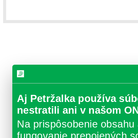
Aj Petržalka používa súb
nestratili ani v našom O
Na prispôsobenie obsahu 
fungovanie prepojených s