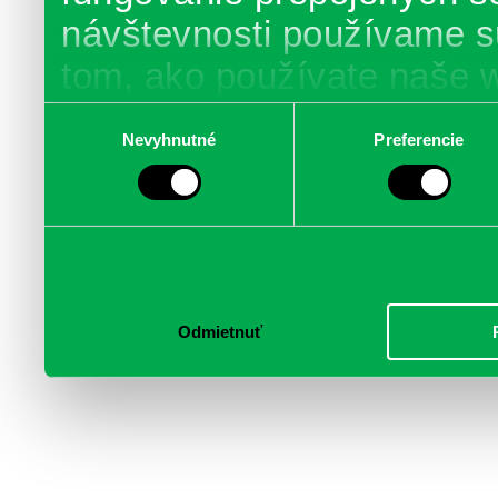
návštevnosti používame s
tom, ako používate naše 
poskytujeme aj našim part
Výber
Nevyhnutné
Preferencie
súhlasu
médií, inzercie a analýzy.
informácie skombinovať s 
poskytli, alebo ktoré od vá
služby.
Odmietnuť