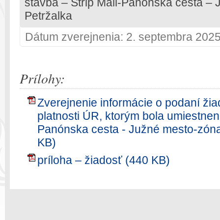
stavba – Strip Mall-Panónska cesta – 
Petržalka
Dátum zverejnenia: 2. septembra 202
Prílohy:
Zverejnenie informácie o podaní žia
platnosti ÚR, ktorým bola umiestnená
Panónska cesta - Južné mesto-zóna 
KB)
príloha – žiadosť (440 KB)