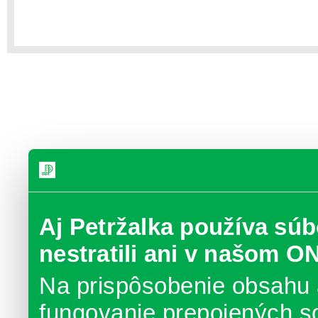
Aj Petržalka používa súb
nestratili ani v našom O
Na prispôsobenie obsahu 
fungovanie prepojených s