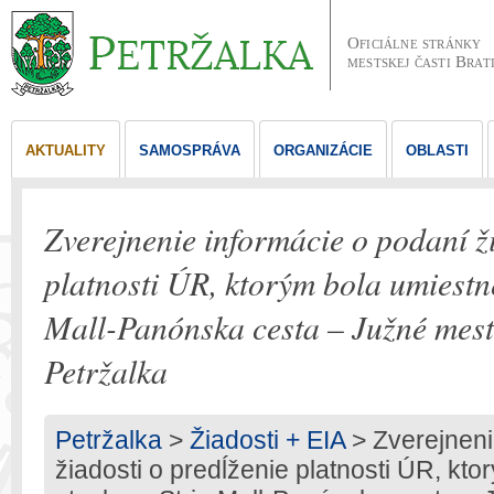
Oficiálne stránky
mestskej časti Brat
AKTUALITY
SAMOSPRÁVA
ORGANIZÁCIE
OBLASTI
Zverejnenie informácie o podaní ži
platnosti ÚR, ktorým bola umiestn
Mall-Panónska cesta – Južné mest
Petržalka
Petržalka
>
Žiadosti + EIA
> Zverejneni
žiadosti o predĺženie platnosti ÚR, kt