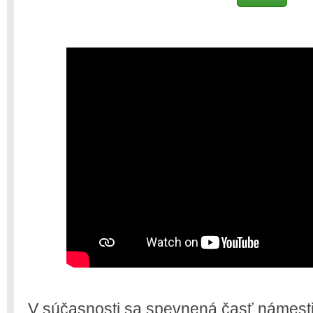
V súčasnosti sa spevnená časť námest