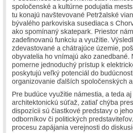
spoločenské a kultúrne podujatia mestsk
tu konajú navštevované Petržalské vian
bývalého parkoviska susediaca s Chor
ako spomínaný skatepark. Priestor nám
zadefinovanú funkciu a využitie. Výsle
zdevastované a chátrajúce územie, po
obyvatelia ho vnímajú ako zanedbané. N
pomerne jednoduchý prístup k elektric
poskytujú veľký potenciál do budúcnosti
organizovanie ďalších spoločenských a 
Pre budúce využitie námestia, a teda aj
architektonickú súťaž, zatiaľ chýba pre
dispozícii sú čiastkové predstavy o jeho
odborníkov či politických predstaviteľov
procesu zapájania verejnosti do diskus