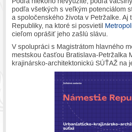
Podľa niekoho nevyužité, podľa väčšin
podľa všetkých s veľkým potenciálom s
a spoločenského života v Petržalke. Aj 
Republiky, na ktoré si posvietil
Metropol
cieľom oprášiť jeho zašlú slávu.
V spolupráci s Magistrátom hlavného m
mestskou časťou Bratislava-
Petr
žalka M
krajinársko-architektonickú SÚŤAŽ na je