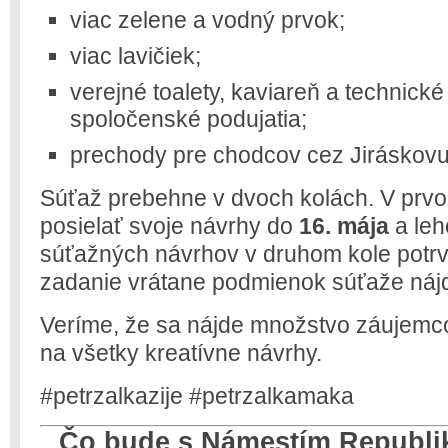
viac zelene a vodný prvok;
viac lavičiek;
verejné toalety, kaviareň a technick
spoločenské podujatia;
prechody pre chodcov cez Jiráskovu
Súťaž prebehne v dvoch kolách. V pr
posielať svoje návrhy do
16. mája
a leh
súťažných návrhov v druhom kole potr
zadanie vrátane podmienok súťaže náj
Veríme, že sa nájde množstvo záujemco
na všetky kreatívne návrhy.
#petrzalkazije #petrzalkamaka
Čo bude s Námestím Republik