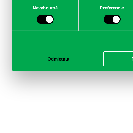
poskytujeme aj našim part
Výber
Nevyhnutné
Preferencie
súhlasu
médií, inzercie a analýzy.
informácie skombinovať s 
poskytli, alebo ktoré od vá
služby.
Odmietnuť