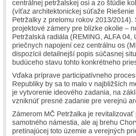
centrálnej petržalskej osi a zo štúdie ko
(víťaz architektonickej súťaže Riešenie 
Petržalky z prelomu rokov 2013/2014).
projektové zámery pre blízke okolie –
Petržalská radiála (REMING, ALFA 04, 
priečnych napojení cez centrálnu os (M
dispozícii detailnejší popis súčasnej si
budúceho stavu tohto konkrétneho pries
Vďaka príprave participatívneho proce
Republiky by sa to malo v najbližších 
je vytvorenie ideového zadania, na zá
vzniknúť presné zadanie pre verejnú ar
Zámerom MČ Petržalka je revitalizovať p
samotného námestia, ale aj brehu Cho
pretínajúcej toto územie a verejných pri