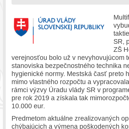
Multi
vybu
takti
SR, p
ZŠ Ho
verejnosťou bolo už v nevyhovujúcom 
stanoviska bezpečnostného technika n
hygienické normy. Mestská časť preto h
mimo vlastného rozpočtu a vypracovala 
rámci výzvy Úradu vlády SR v program
pre rok 2019 a získala tak mimorozpočt
10.000 eur.
Predmetom aktuálne zrealizovaných op
chýbajúcich a výmena poškodených ko