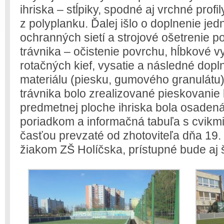
ihriska – stĺpiky, spodné aj vrchné prof
z polyplanku. Ďalej išlo o doplnenie jed
ochranných sietí a strojové ošetrenie p
trávnika – očistenie povrchu, hĺbkové 
rotačných kief, vysatie a následné dop
materiálu (piesku, gumového granulátu
trávnika bolo zrealizované pieskovanie 
predmetnej ploche ihriska bola osaden
poriadkom a informačná tabuľa s cvikmi
časťou prevzaté od zhotoviteľa dňa 19
žiakom ZŠ Holíčska, prístupné bude aj š