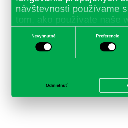
návštevnosti používame s
tom, ako používate naše 
poskytujeme aj našim part
Výber
Nevyhnutné
Preferencie
súhlasu
médií, inzercie a analýzy.
informácie skombinovať s 
poskytli, alebo ktoré od vá
služby.
Odmietnuť