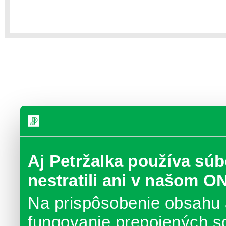
Aj Petržalka používa súb
nestratili ani v našom O
Na prispôsobenie obsahu 
fungovanie prepojených s