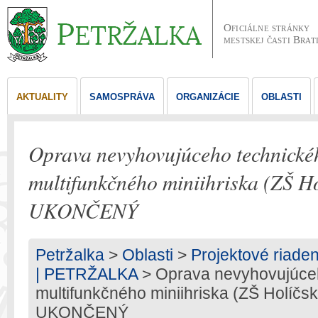
Oficiálne stránky
mestskej časti Brat
AKTUALITY
SAMOSPRÁVA
ORGANIZÁCIE
OBLASTI
Oprava nevyhovujúceho technické
multifunkčného miniihriska (ZŠ Ho
UKONČENÝ
Petržalka
>
Oblasti
>
Projektové riaden
| PETRŽALKA
> Oprava nevyhovujúceh
multifunkčného miniihriska (ZŠ Holíčsk
UKONČENÝ