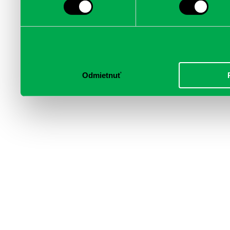
informácie skombinovať s 
poskytli, alebo ktoré od vá
služby.
Odmietnuť