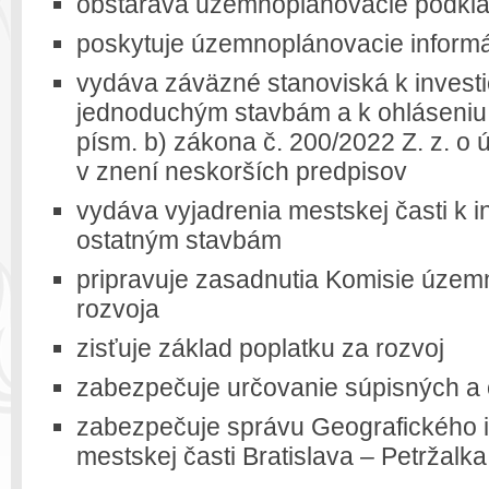
obstaráva územnoplánovacie podkla
poskytuje územnoplánovacie informá
vydáva záväzné stanoviská k investič
jednoduchým stavbám a k ohláseniu 
písm. b) zákona č. 200/2022 Z. z. 
v znení neskorších predpisov
vydáva vyjadrenia mestskej časti k in
ostatným stavbám
pripravuje zasadnutia Komisie územ
rozvoja
zisťuje základ poplatku za rozvoj
zabezpečuje určovanie súpisných a o
zabezpečuje správu Geografického 
mestskej časti Bratislava – Petržalka