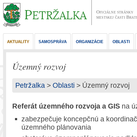
Oficiálne stránky
mestskej časti Brat
AKTUALITY
SAMOSPRÁVA
ORGANIZÁCIE
OBLASTI
Územný rozvoj
Petržalka
>
Oblasti
> Územný rozvoj
Referát územného rozvoja a GIS
na úz
zabezpečuje koncepčnú a koordinačn
územného plánovania