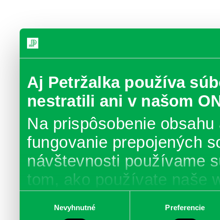
Aj Petržalka používa súb
nestratili ani v našom O
Na prispôsobenie obsahu 
fungovanie prepojených s
návštevnosti používame s
tom, ako používate naše 
poskytujeme aj našim part
Výber
Nevyhnutné
Preferencie
súhlasu
médií, inzercie a analýzy.