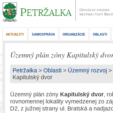
Oficiálne stránky
mestskej časti Brat
AKTUALITY
SAMOSPRÁVA
ORGANIZÁCIE
OBLASTI
Územný plán zóny Kapitulský dvo
Petržalka
>
Oblasti
>
Územný rozvoj
>
Kapitulský dvor
Územný plán zóny
Kapitulský dvor
, r
rovnomennej lokality vymedzenej zo zá
D2, z južnej strany ul. Bratská a nadja