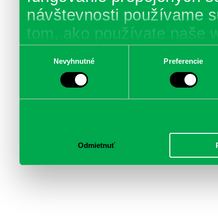
návštevnosti používame s
tom, ako používate naše 
poskytujeme aj našim part
Výber
Nevyhnutné
Preferencie
súhlasu
médií, inzercie a analýzy.
informácie skombinovať s 
poskytli, alebo ktoré od vá
služby.
Odmietnuť