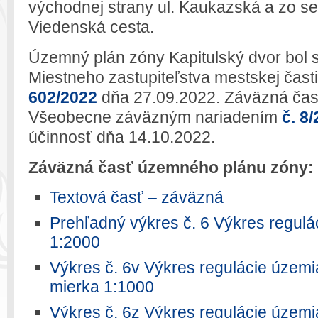
východnej strany ul. Kaukazská a zo sev
Viedenská cesta.
Územný plán zóny Kapitulský dvor bol
Miestneho zastupiteľstva mestskej časti
602/2022
dňa 27.09.2022. Záväzná čas
Všeobecne záväzným nariadením
č. 8
účinnosť dňa 14.10.2022.
Záväzná časť územného plánu zóny:
Textová časť – záväzná
Prehľadný výkres č. 6 Výkres regulá
1:2000
Výkres č. 6v Výkres regulácie územi
mierka 1:1000
Výkres č. 6z Výkres regulácie územi