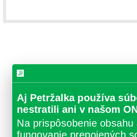
Aj Petržalka používa súb
nestratili ani v našom O
Na prispôsobenie obsahu 
fungovanie prepojených s