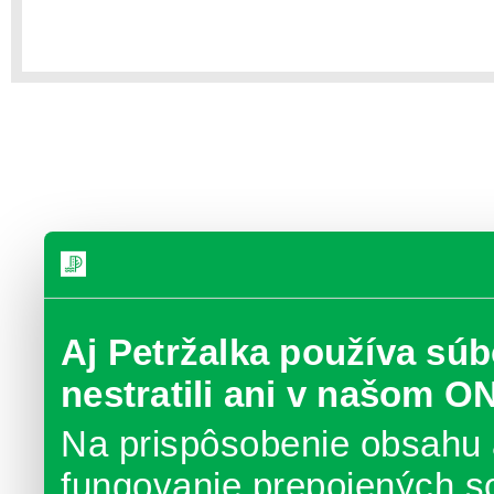
Aj Petržalka používa súb
nestratili ani v našom O
Na prispôsobenie obsahu 
fungovanie prepojených s