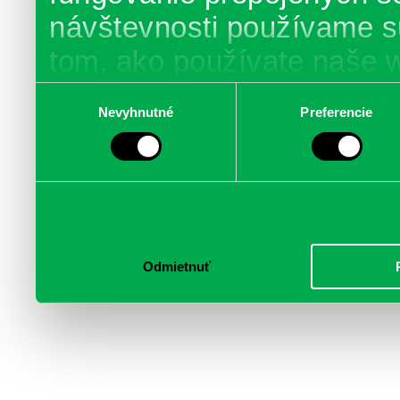
návštevnosti používame s
tom, ako používate naše 
poskytujeme aj našim part
Výber
Nevyhnutné
Preferencie
súhlasu
médií, inzercie a analýzy.
informácie skombinovať s 
poskytli, alebo ktoré od vá
služby.
Odmietnuť