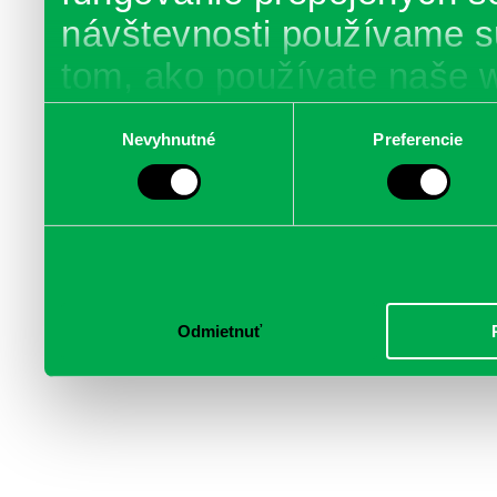
návštevnosti používame s
tom, ako používate naše 
poskytujeme aj našim part
Výber
Nevyhnutné
Preferencie
súhlasu
médií, inzercie a analýzy.
informácie skombinovať s 
poskytli, alebo ktoré od vá
služby.
Odmietnuť