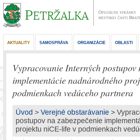
Oficiálne stránky
mestskej časti Brat
AKTUALITY
SAMOSPRÁVA
ORGANIZÁCIE
OBLASTI
Vypracovanie Interných postupov 
implementácie nadnárodného proje
podmienkach vedúceho partnera
Úvod
>
Verejné obstarávanie
> Vyprac
postupov na zabezpečenie implement
projektu niCE-life v podmienkach ved