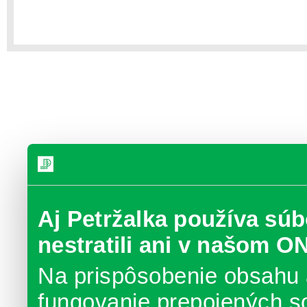
Aj Petržalka používa súb
nestratili ani v našom O
Na prispôsobenie obsahu 
fungovanie prepojených s