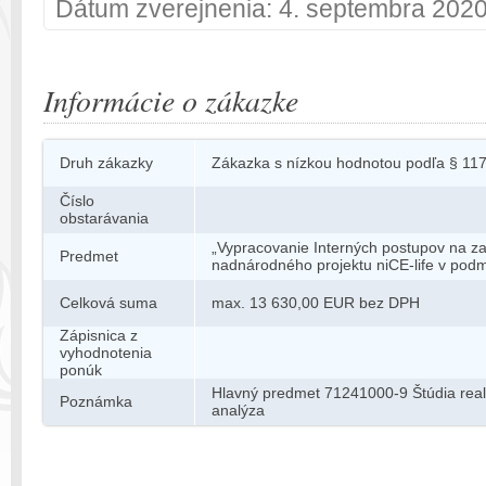
Dátum zverejnenia: 4. septembra 202
Informácie o zákazke
Druh zákazky
Zákazka s nízkou hodnotou podľa § 11
Číslo
obstarávania
„Vypracovanie Interných postupov na z
Predmet
nadnárodného projektu niCE-life v pod
Celková suma
max. 13 630,00 EUR bez DPH
Zápisnica z
vyhodnotenia
ponúk
Hlavný predmet 71241000-9 Štúdia reali
Poznámka
analýza