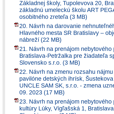
Základnej školy, Tupolevova 20, Bra
základnú umeleckú školu ART PEGA
osobitného zreteľa (3 MB)
20. Návrh na darovanie nehnuteľnéh
Hlavného mesta SR Bratislavy – ob
nábreží (22 MB)
21. Návrh na prenájom nebytového 
Bratislava-Petržalka pre žiadateľa 
Slovensko s.r.o. (3 MB)
22. Návrh na zmenu rozsahu nájmu 
pavilóne detských ihrísk, Šustekova 3
UNCLE SAM SK, s.r.o. - zmena uzne
09. 2023 (17 MB)
23. Návrh na prenájom nebytového 
kultúry Lúky, Vígľašská 1, Bratisla