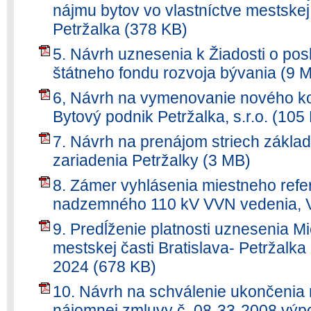
nájmu bytov vo vlastníctve mestskej 
Petržalka (378 KB)
5. Návrh uznesenia k Žiadosti o pos
štátneho fondu rozvoja bývania (9 
6, Návrh na vymenovanie nového ko
Bytový podnik Petržalka, s.r.o. (105
7. Návrh na prenájom striech zákla
zariadenia Petržalky (3 MB)
8. Zámer vyhlásenia miestneho refe
nadzemného 110 kV VVN vedenia, V
9. Predĺženie platnosti uznesenia M
mestskej časti Bratislava- Petržalka 
2024 (678 KB)
10. Návrh na schválenie ukončenia
nájomnej zmluvy č. 08-33-2008 výp