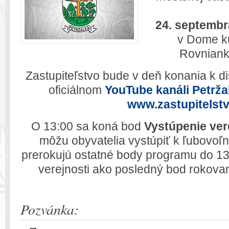
24. septembr
v Dome ku
Rovnianko
Zastupiteľstvo bude v deň konania k d
oficiálnom
YouTube kanáli Petrža
www.zastupitelst
O 13:00 sa koná bod
Vystúpenie ver
môžu obyvatelia vystúpiť k ľubovoľn
prerokujú ostatné body programu do 13
verejnosti ako posledný bod rokova
Pozvánka: