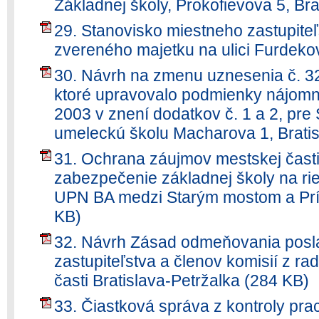
Základnej školy, Prokofievova 5, Bra
29. Stanovisko miestneho zastupiteľ
zvereného majetku na ulici Furdeko
30. Návrh na zmenu uznesenia č. 32
ktoré upravovalo podmienky nájomne
2003 v znení dodatkov č. 1 a 2, pr
umeleckú školu Macharova 1, Bratis
31. Ochrana záujmov mestskej časti 
zabezpečenie základnej školy na r
UPN BA medzi Starým mostom a Pr
KB)
32. Návrh Zásad odmeňovania posl
zastupiteľstva a členov komisií z ra
časti Bratislava-Petržalka (284 KB)
33. Čiastková správa z kontroly pr