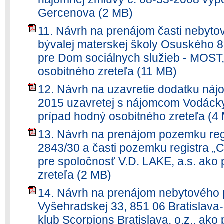
Gercenova (2 MB)
11. Návrh na prenájom časti nebytov
bývalej materskej školy Osuského 8,
pre Dom sociálnych služieb - MOST,
osobitného zreteľa (11 MB)
12. Návrh na uzavretie dodatku náj
2015 uzavretej s nájomcom Vodácky
prípad hodný osobitného zreteľa (4
13. Návrh na prenájom pozemku regi
2843/30 a časti pozemku registra „C
pre spoločnosť V.D. LAKE, a.s. ako
zreteľa (2 MB)
14. Návrh na prenájom nebytového p
Vyšehradskej 33, 851 06 Bratislava-
klub Scorpions Bratislava, o.z., ak