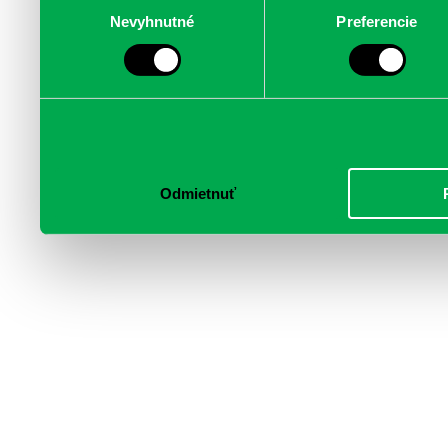
poskytujeme aj našim part
Nevyhnutné
Preferencie
súhlasu
médií, inzercie a analýzy.
informácie skombinovať s 
poskytli, alebo ktoré od vá
služby.
Odmietnuť