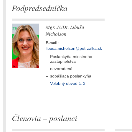
Podpredsedníčka
Mgr. JUDr. Libuša
Nicholson
E-mail:
libusa.nicholson@petrzalka.sk
Poslankyňa miestneho
zastupiteľstva
nezaradená
sobášiaca poslankyňa
Volebný obvod č. 3
Členovia – poslanci