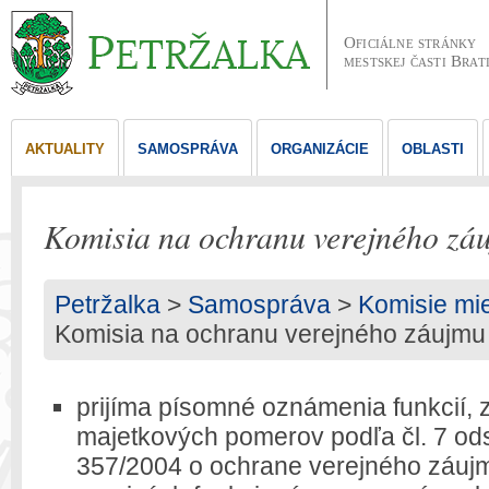
Oficiálne stránky
mestskej časti Brat
AKTUALITY
SAMOSPRÁVA
ORGANIZÁCIE
OBLASTI
Komisia na ochranu verejného zá
Petržalka
>
Samospráva
>
Komisie mie
Komisia na ochranu verejného záujmu
prijíma písomné oznámenia funkcií, 
majetkových pomerov podľa čl. 7 ods
357/2004 o ochrane verejného záujmu