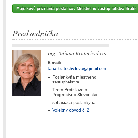
Majetkové priznania poslancov Miestneho zastupiteľstva Bratisl
Predsedníčka
Ing. Tatiana Kratochvílová
E-mail:
tana.kratochvilova@gmail.com
Poslankyňa miestneho
zastupiteľstva
Team Bratislava a
Progresívne Slovensko
sobášiaca poslankyňa
Volebný obvod č. 2