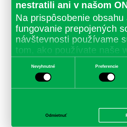
nestratili ani v našom O
Na prispôsobenie obsahu 
fungovanie prepojených s
návštevnosti používame s
tom, ako používate naše 
poskytujeme aj našim part
Výber
Nevyhnutné
Preferencie
súhlasu
médií, inzercie a analýzy.
informácie skombinovať s 
poskytli, alebo ktoré od vá
služby.
Odmietnuť