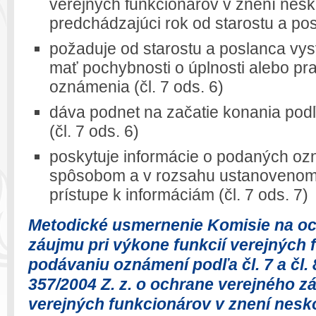
verejných funkcionárov v znení nesk
predchádzajúci rok od starostu a po
požaduje od starostu a poslanca vys
mať pochybnosti o úplnosti alebo pr
oznámenia (čl. 7 ods. 6)
dáva podnet na začatie konania pod
(čl. 7 ods. 6)
poskytuje informácie o podaných o
spôsobom a v rozsahu ustanoveno
prístupe k informáciám (čl. 7 ods. 7)
Metodické usmernenie Komisie na oc
záujmu pri výkone funkcií verejných 
podávaniu oznámení podľa čl. 7 a čl.
357/2004 Z. z. o ochrane verejného z
verejných funkcionárov v znení nesk