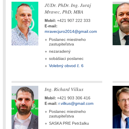
JUDr. PhDr. Ing. Juraj
Mravec, PhD, MBA
+421 907 222 333
Mobil:
E-mail:
mravecjuro2014@gmail.com
Poslanec miestneho
zastupiteľstva
nezaradený
sobášiaci poslanec
Volebný obvod č. 6
Ing. Richard Vilkus
+421 903 306 416
Mobil:
r.vilkus@gmail.com
E-mail:
Poslanec miestneho
zastupiteľstva
SASKA PRE Petržalku