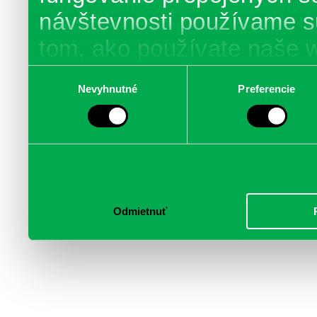
návštevnosti používame s
tom, ako používate naše 
poskytujeme aj našim part
Výber
Nevyhnutné
Preferencie
súhlasu
médií, inzercie a analýzy.
informácie skombinovať s 
poskytli, alebo ktoré od vá
služby.
Odmietnuť