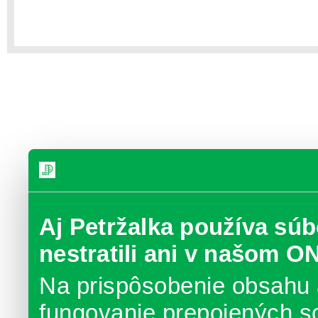
Aj Petržalka používa súb
nestratili ani v našom O
Na prispôsobenie obsahu 
fungovanie prepojených s