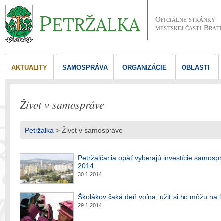
Oficiálne stránky
mestskej časti Brat
AKTUALITY
SAMOSPRÁVA
ORGANIZÁCIE
OBLASTI
Život v samospráve
Petržalka
>
Život v samospráve
Petržalčania opäť vyberajú investície samosp
2014
30.1.2014
Školákov čaká deň voľna, užiť si ho môžu na 
29.1.2014