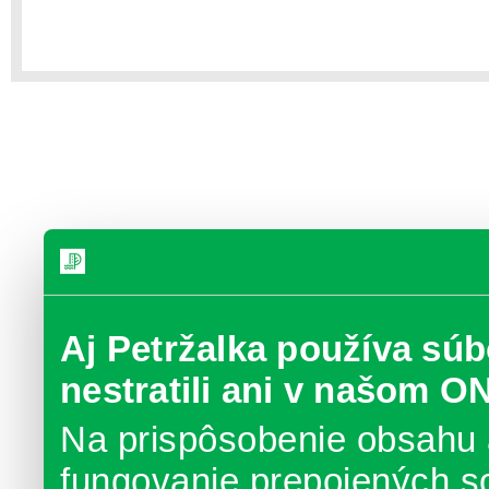
Aj Petržalka používa súb
nestratili ani v našom O
Na prispôsobenie obsahu 
fungovanie prepojených s