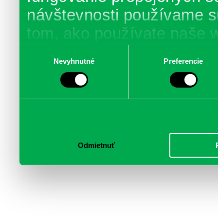
návštevnosti používame s
tom, ako používate naše 
poskytujeme aj našim part
Výber
Nevyhnutné
Preferencie
súhlasu
médií, inzercie a analýzy.
informácie skombinovať s 
poskytli, alebo ktoré od vá
služby.
Odmietnuť