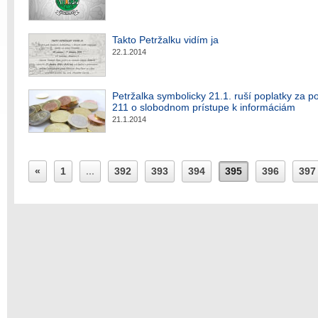
Takto Petržalku vidím ja
22.1.2014
Petržalka symbolicky 21.1. ruší poplatky za p
211 o slobodnom prístupe k informáciám
21.1.2014
«
1
...
392
393
394
395
396
397