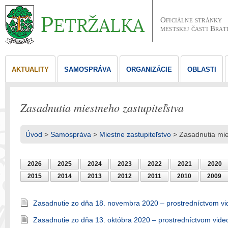
Oficiálne stránky
mestskej časti Brat
AKTUALITY
SAMOSPRÁVA
ORGANIZÁCIE
OBLASTI
Zasadnutia miestneho zastupiteľstva
Úvod
>
Samospráva
>
Miestne zastupiteľstvo
> Zasadnutia mie
2026
2025
2024
2023
2022
2021
2020
2015
2014
2013
2012
2011
2010
2009
Zasadnutie zo dňa 18. novembra 2020 – prostredníctvom vi
Zasadnutie zo dňa 13. októbra 2020 – prostredníctvom vide