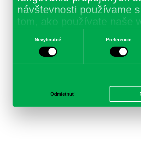
návštevnosti používame s
tom, ako používate naše 
poskytujeme aj našim part
Výber
Nevyhnutné
Preferencie
súhlasu
médií, inzercie a analýzy.
informácie skombinovať s 
poskytli, alebo ktoré od vá
služby.
Odmietnuť