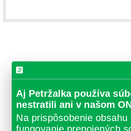
Aj Petržalka používa súb
nestratili ani v našom O
Na prispôsobenie obsahu 
fungovanie prepojených s