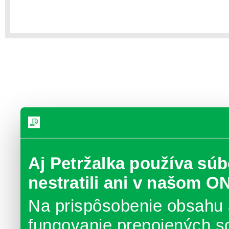
Aj Petržalka používa súb
nestratili ani v našom O
Na prispôsobenie obsahu 
fungovanie prepojených s