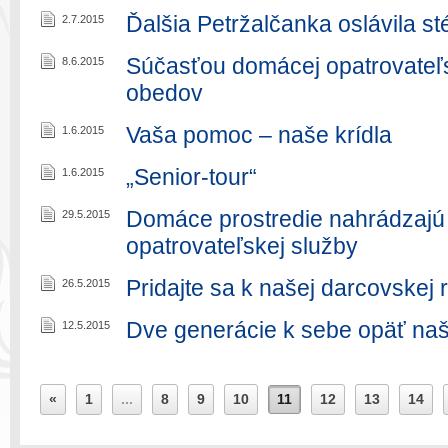
Ďalšia Petržalčanka oslávila st
2.7.2015
Súčasťou domácej opatrovateľs
8.6.2015
obedov
Vaša pomoc – naše krídla
1.6.2015
„Senior-tour“
1.6.2015
Domáce prostredie nahrádzajú 
29.5.2015
opatrovateľskej služby
Pridajte sa k našej darcovskej 
26.5.2015
Dve generácie k sebe opäť našl
12.5.2015
«
1
...
8
9
10
11
12
13
14