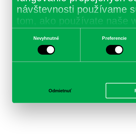
návštevnosti používame s
tom, ako používate naše 
poskytujeme aj našim part
Výber
Nevyhnutné
Preferencie
súhlasu
médií, inzercie a analýzy.
informácie skombinovať s 
poskytli, alebo ktoré od vá
služby.
Odmietnuť