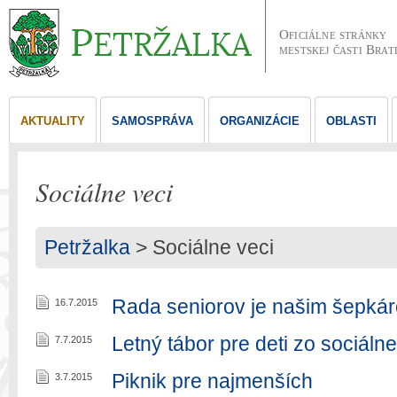
Oficiálne stránky
mestskej časti Brat
AKTUALITY
SAMOSPRÁVA
ORGANIZÁCIE
OBLASTI
Sociálne veci
Petržalka
>
Sociálne veci
Rada seniorov je našim šepká
16.7.2015
Letný tábor pre deti zo sociáln
7.7.2015
Piknik pre najmenších
3.7.2015