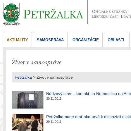
Oficiálne stránky
mestskej časti Brat
AKTUALITY
SAMOSPRÁVA
ORGANIZÁCIE
OBLASTI
Život v samospráve
Petržalka
>
Život v samospráve
Núdzový stav – kontakt na Nemocnicu na Anto
30.11.2011
Petržalka bude mať ako prvá k dispozícii elek
29.11.2011