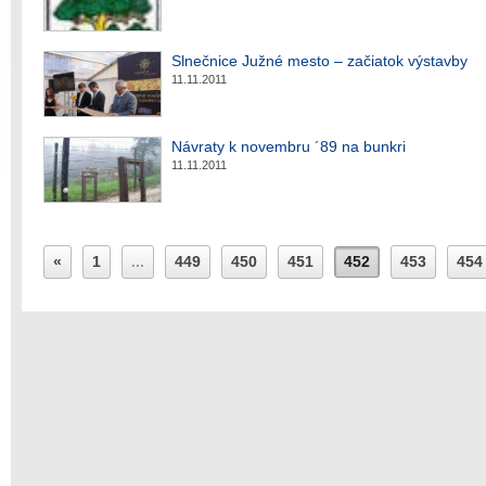
Slnečnice Južné mesto – začiatok výstavby
11.11.2011
Návraty k novembru ´89 na bunkri
11.11.2011
«
1
...
449
450
451
452
453
454