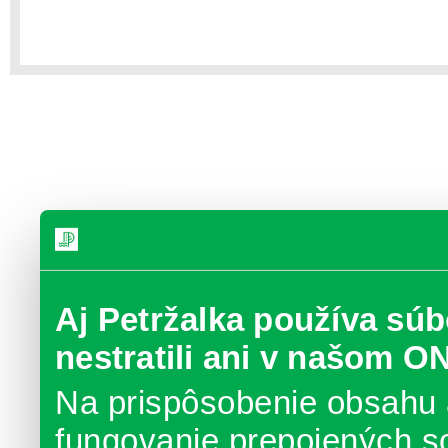
Aj Petržalka používa súb
nestratili ani v našom O
Na prispôsobenie obsahu 
fungovanie prepojených s