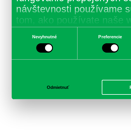
návštevnosti používame s
tom, ako používate naše 
poskytujeme aj našim part
Výber
Nevyhnutné
Preferencie
súhlasu
médií, inzercie a analýzy.
informácie skombinovať s 
poskytli, alebo ktoré od vá
služby.
Odmietnuť