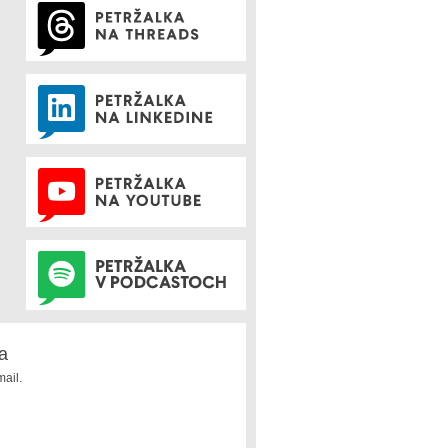
a
ail.