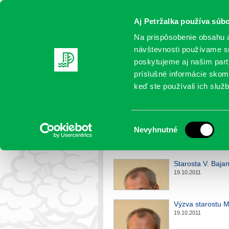
Aj Petržalka používa súbo
Na prispôsobenie obsahu a
návštevnosti používame sú
poskytujeme aj našim partn
AKTUALITY
SAMOSPRÁVA
OR
príslušné informácie skomb
keď ste používali ich služb
Život v samospráve
Výber
Nevyhnutné
Petržalka
>
Život v samospráve
súhlasu
Starosta V. Baja
19.10.2011
Výzva starostu M
19.10.2011