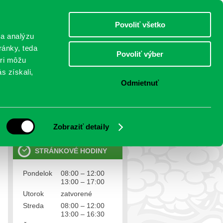
sobota 8.august 2026
Meniny má Oskár
Select Language
▼
Povoliť všetko
TO
 a analýzu
ránky, teda
Povoliť výber
eri môžu
NTAKTY
VOĽBY
s získali,
Odmietnuť
OSOBNÉ ÚDAJE
Ochrana osobných údajov
Zobraziť detaily
STRÁNKOVÉ HODINY
Pondelok
08:00 – 12:00
13:00 – 17:00
Utorok
zatvorené
Streda
08:00 – 12:00
13:00 – 16:30