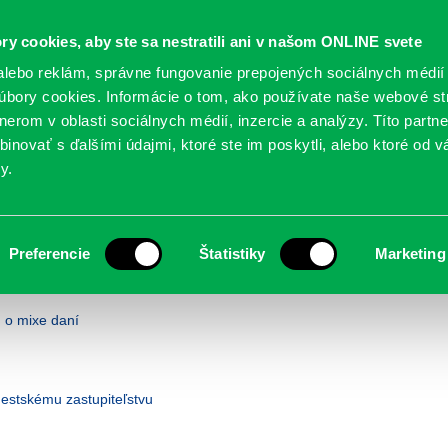
Oficiálne stránky
ry cookies, aby ste sa nestratili ani v našom ONLINE svete
mestskej časti Bratislava-Petržalka
PETRŽALSKÉ KON
lebo reklám, správne fungovanie prepojených sociálnych médií
bory cookies. Informácie o tom, ako používate naše webové st
erom v oblasti sociálnych médií, inzercie a analýzy. Títo partn
GANIZÁCIE
OBLASTI
NOVINY
MAPY
TLAČIVÁ
KO
inovať s ďalšími údajmi, ktoré ste im poskytli, alebo ktoré od vá
y.
Preferencie
Štatistiky
Marketing
n o mixe daní
estskému zastupiteľstvu