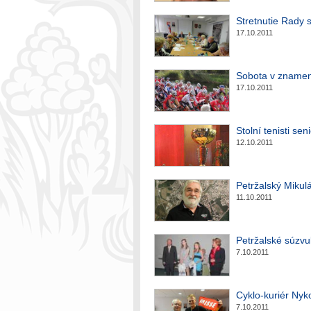
Stretnutie Rady 
17.10.2011
Sobota v znamen
17.10.2011
Stolní tenisti sen
12.10.2011
Petržalský Mikul
11.10.2011
Petržalské súzv
7.10.2011
Cyklo-kuriér Nyk
7.10.2011