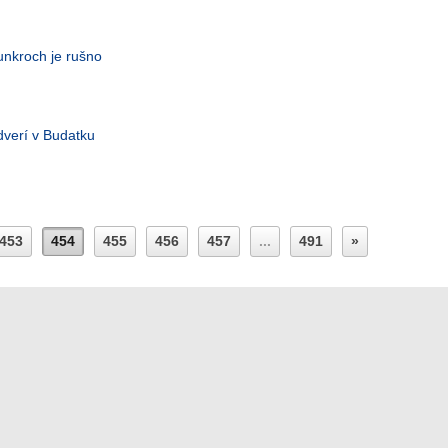
unkroch je rušno
dverí v Budatku
453
454
455
456
457
...
491
»