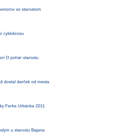
seniorov so starostom
í cyklokrosu
iori O pohár starostu
áš dostal darček od mesta
uky Ferka Urbánka 2011
odým u starostu Bajana