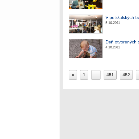
V petržalských b
5.10.2011
Deň otvorených 
4.10.2011
«
1
...
451
452