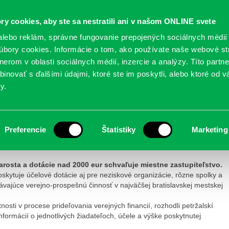
Oficiálne stránky
ry cookies, aby ste sa nestratili ani v našom ONLINE svete
mestskej časti Bratislava-Petržalka
PETRŽALSKÉ KON
lebo reklám, správne fungovanie prepojených sociálnych médií
bory cookies. Informácie o tom, ako používate naše webové st
erom v oblasti sociálnych médií, inzercie a analýzy. Títo partn
GANIZÁCIE
OBLASTI
NOVINY
MAPY
TLAČIVÁ
KO
inovať s ďalšími údajmi, ktoré ste im poskytli, alebo ktoré od vá
y.
2000 EUR
Preferencie
Štatistiky
Marketing
e | PETRŽALKA
> Dotácie do 2000 a nad 2000 EUR
arosta a dotácie nad 2000 eur schvaľuje miestne zastupiteľstvo.
ytuje účelové dotácie aj pre neziskové organizácie, rôzne spolky a
ávajúce verejno-prospešnú činnosť v najväčšej bratislavskej mestskej
sti v procese prideľovania verejných financií, rozhodli petržalskí
nformácií o jednotlivých žiadateľoch, účele a výške poskytnutej