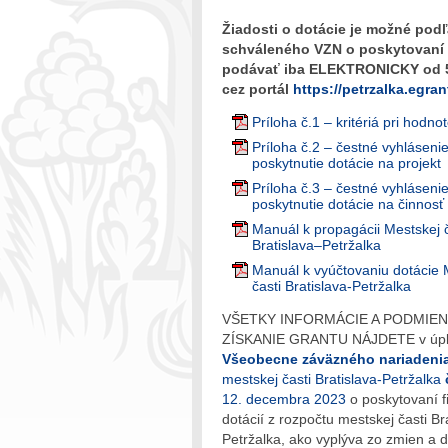
Žiadosti o dotácie je možné podľ
schváleného VZN o poskytovaní 
podávať iba ELEKTRONICKY od 5
cez portál
https://petrzalka.egrant
Príloha č.1 – kritériá pri hodnot
Príloha č.2 – čestné vyhláseni
poskytnutie dotácie na projekt
Príloha č.3 – čestné vyhláseni
poskytnutie dotácie na činnosť
Manuál k propagácii Mestskej č
Bratislava–Petržalka
Manuál k vyúčtovaniu dotácie 
časti Bratislava-Petržalka
VŠETKY INFORMÁCIE A PODMIEN
ZÍSKANIE GRANTU NÁJDETE v úpl
Všeobecne záväzného nariadenia
mestskej časti Bratislava-Petržalka
12. decembra 2023
o poskytovaní 
dotácií z rozpočtu mestskej časti Br
Petržalka, ako vyplýva zo zmien a 