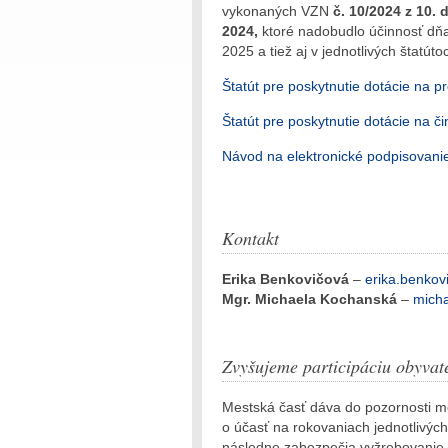
vykonaných VZN
č. 10/2024 z 10.
2024,
ktoré nadobudlo účinnosť dňa
2025 a tiež aj v jednotlivých štatúto
Štatút pre poskytnutie dotácie na pr
Štatút pre poskytnutie dotácie na č
Návod na elektronické podpisovani
Kontakt
Erika Benkovičová
–
erika.benkov
Mgr. Michaela Kochanská
–
mich
Zvyšujeme participáciu obyva
Mestská časť dáva do pozornosti m
o účasť na rokovaniach jednotlivých
následne zabezpečia vyžrebovanie v