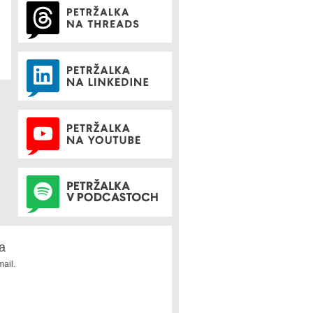
a
ail.