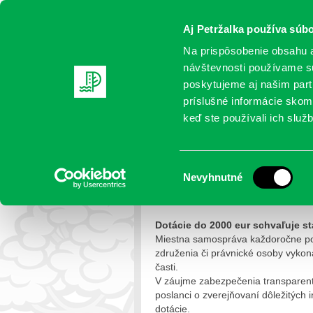
Aj Petržalka používa súbo
Na prispôsobenie obsahu a
návštevnosti používame sú
poskytujeme aj našim partn
AKTUALITY
SAMOSPRÁVA
OR
príslušné informácie skomb
keď ste používali ich služb
Dotácie do 2000 a nad 
Výber
Nevyhnutné
Petržalka
>
Samospráva
>
Dotáci
súhlasu
Dotácie do 2000 eur schvaľuje st
Miestna samospráva každoročne posk
združenia či právnické osoby vykon
časti.
V záujme zabezpečenia transparentno
poslanci o zverejňovaní dôležitých i
dotácie.