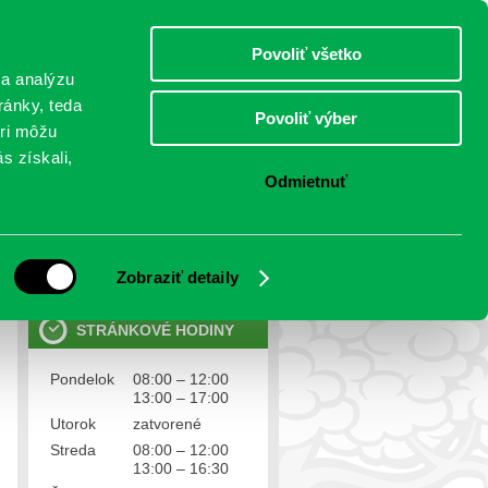
štvrtok 6.august 2026
Meniny má Jozefína
Select Language
▼
Povoliť všetko
TO
 a analýzu
ránky, teda
Povoliť výber
eri môžu
NTAKTY
VOĽBY
s získali,
Odmietnuť
OSOBNÉ ÚDAJE
Ochrana osobných údajov
Zobraziť detaily
STRÁNKOVÉ HODINY
Pondelok
08:00 – 12:00
13:00 – 17:00
Utorok
zatvorené
Streda
08:00 – 12:00
13:00 – 16:30