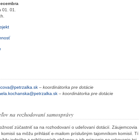
 decembra
 01. 01.
ch.
ojekt
innosť
e
icova@petrzalka.sk
–
koordinátorka pre dotácie
aela.kochanska@petrzalka.sk
–
koordinátorka pre dotácie
teľov na rozhodovaní samosprávy
ožnosť zúčastniť sa na rozhodovaní o udeľovaní dotácií. Záujemcovia
 komisií sa môžu prihlásiť e-mailom príslušným tajomníkom komisií. Tí
ždy jedného z prihlásených občanov a ich prizvanie na rokovanie tej