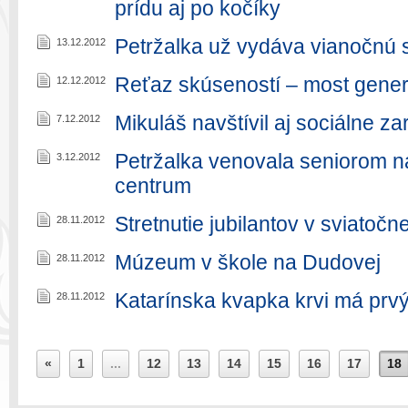
prídu aj po kočíky
Petržalka už vydáva vianočnú
13.12.2012
Reťaz skúseností – most gener
12.12.2012
Mikuláš navštívil aj sociálne za
7.12.2012
Petržalka venovala seniorom 
3.12.2012
centrum
Stretnutie jubilantov v sviatočn
28.11.2012
Múzeum v škole na Dudovej
28.11.2012
Katarínska kvapka krvi má prv
28.11.2012
«
1
...
12
13
14
15
16
17
18