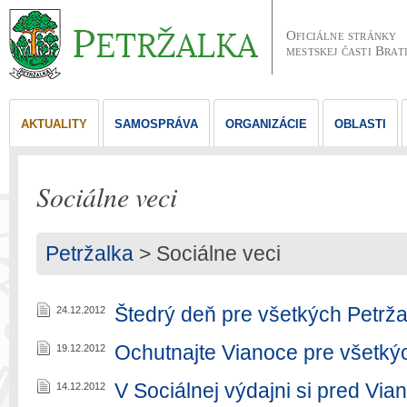
Oficiálne stránky
mestskej časti Brat
AKTUALITY
SAMOSPRÁVA
ORGANIZÁCIE
OBLASTI
Sociálne veci
Petržalka
>
Sociálne veci
Štedrý deň pre všetkých Petrža
24.12.2012
Ochutnajte Vianoce pre všetký
19.12.2012
V Sociálnej výdajni si pred Via
14.12.2012