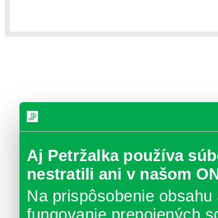
Aj Petržalka používa súb
nestratili ani v našom O
Na prispôsobenie obsahu 
fungovanie prepojených s