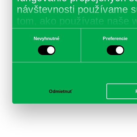
návštevnosti používame s
tom, ako používate naše 
poskytujeme aj našim part
Výber
Nevyhnutné
Preferencie
súhlasu
médií, inzercie a analýzy.
informácie skombinovať s 
poskytli, alebo ktoré od vá
služby.
Odmietnuť