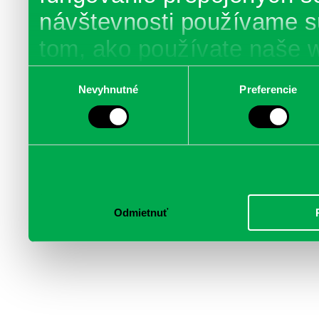
návštevnosti používame s
tom, ako používate naše 
poskytujeme aj našim part
Výber
Nevyhnutné
Preferencie
súhlasu
médií, inzercie a analýzy.
informácie skombinovať s 
poskytli, alebo ktoré od vá
služby.
Odmietnuť