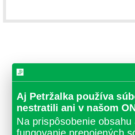
Aj Petržalka používa súb
nestratili ani v našom O
Na prispôsobenie obsahu 
fungovanie prepojených s