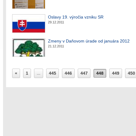
Oslavy 19. výročia vzniku SR
29.12.2011
Zmeny v Daňovom úrade od januára 2012
21.12.2011
«
1
...
445
446
447
448
449
450