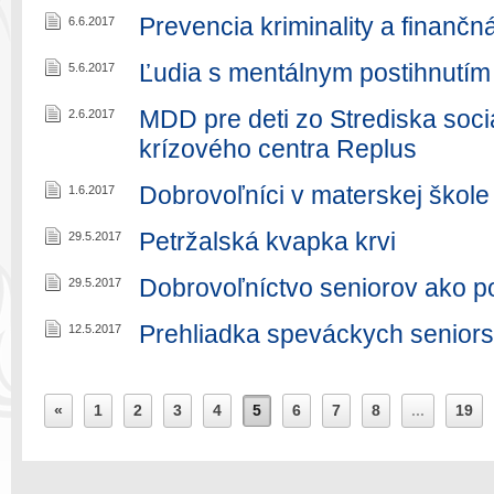
Prevencia kriminality a finanč
6.6.2017
Ľudia s mentálnym postihnutím
5.6.2017
MDD pre deti zo Strediska soci
2.6.2017
krízového centra Replus
Dobrovoľníci v materskej škol
1.6.2017
Petržalská kvapka krvi
29.5.2017
Dobrovoľníctvo seniorov ako po
29.5.2017
Prehliadka speváckych senior
12.5.2017
«
1
2
3
4
5
6
7
8
...
19