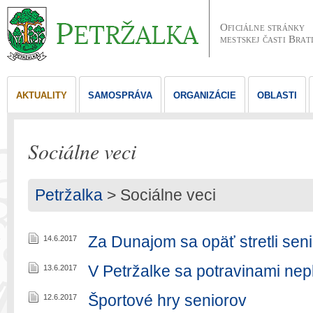
Oficiálne stránky
mestskej časti Brat
AKTUALITY
SAMOSPRÁVA
ORGANIZÁCIE
OBLASTI
Sociálne veci
Petržalka
>
Sociálne veci
Za Dunajom sa opäť stretli seni
14.6.2017
V Petržalke sa potravinami nep
13.6.2017
Športové hry seniorov
12.6.2017