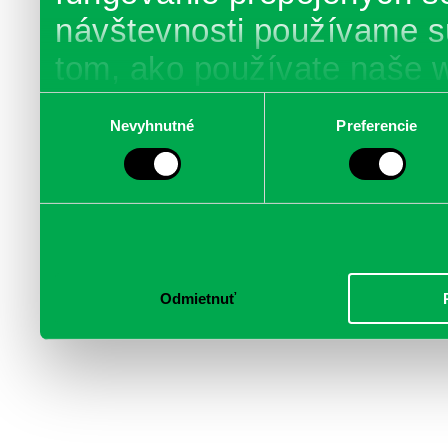
návštevnosti používame s
tom, ako používate naše 
poskytujeme aj našim part
Výber
Nevyhnutné
Preferencie
súhlasu
médií, inzercie a analýzy.
informácie skombinovať s 
poskytli, alebo ktoré od vá
služby.
Odmietnuť