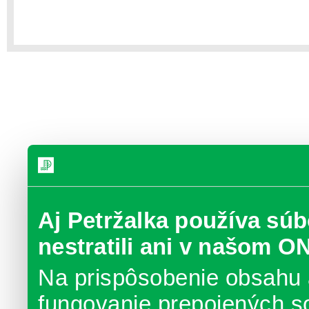
Aj Petržalka používa súb
nestratili ani v našom O
Na prispôsobenie obsahu 
fungovanie prepojených s