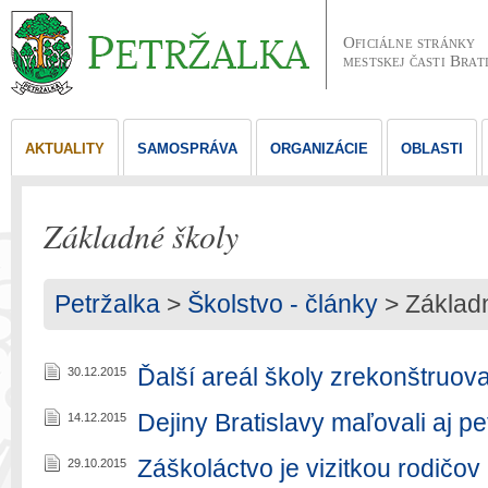
Oficiálne stránky
mestskej časti Brat
AKTUALITY
SAMOSPRÁVA
ORGANIZÁCIE
OBLASTI
Základné školy
Petržalka
>
Školstvo - články
>
Základ
Ďalší areál školy zrekonštruov
30.12.2015
Dejiny Bratislavy maľovali aj pet
14.12.2015
Záškoláctvo je vizitkou rodičov
29.10.2015