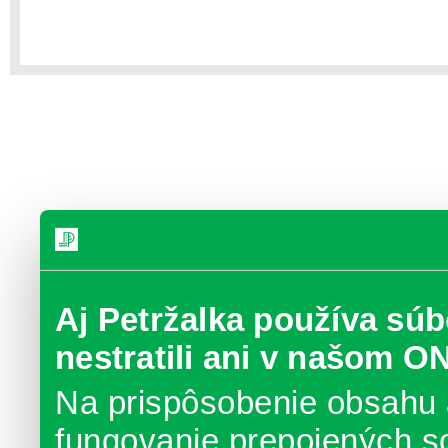
Aj Petržalka používa súb
nestratili ani v našom O
Na prispôsobenie obsahu 
fungovanie prepojených s