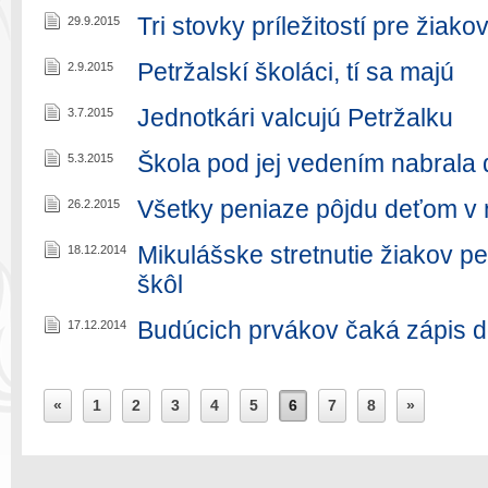
Tri stovky príležitostí pre žiako
29.9.2015
Petržalskí školáci, tí sa majú
2.9.2015
Jednotkári valcujú Petržalku
3.7.2015
Škola pod jej vedením nabrala
5.3.2015
Všetky peniaze pôjdu deťom v 
26.2.2015
Mikulášske stretnutie žiakov p
18.12.2014
škôl
Budúcich prvákov čaká zápis d
17.12.2014
«
1
2
3
4
5
6
7
8
»