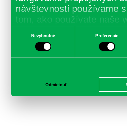
návštevnosti používame s
tom, ako používate naše 
poskytujeme aj našim part
Výber
Nevyhnutné
Preferencie
súhlasu
médií, inzercie a analýzy.
informácie skombinovať s 
poskytli, alebo ktoré od vá
služby.
Odmietnuť