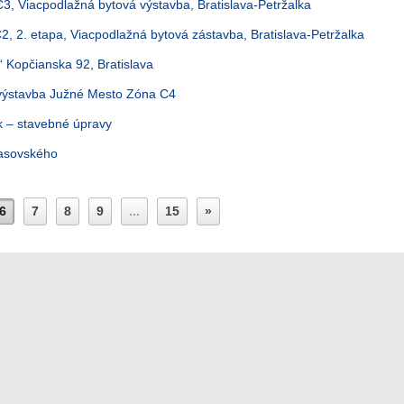
, Viacpodlažná bytová výstavba, Bratislava-Petržalka
, 2. etapa, Viacpodlažná bytová zástavba, Bratislava-Petržalka
Kopčianska 92, Bratislava
výstavba Južné Mesto Zóna C4
 – stavebné úpravy
rasovského
6
7
8
9
...
15
»