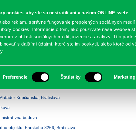
Oficiálne stránky
ry cookies, aby ste sa nestratili ani v našom ONLINE svete
mestskej časti Bratislava-Petržalka
PETRŽALSKÉ KON
lebo reklám, správne fungovanie prepojených sociálnych médií
bory cookies. Informácie o tom, ako používate naše webové st
erom v oblasti sociálnych médií, inzercie a analýzy. Títo partn
GANIZÁCIE
OBLASTI
NOVINY
MAPY
TLAČIVÁ
KO
inovať s ďalšími údajmi, ktoré ste im poskytli, alebo ktoré od vá
y.
nia
Preferencie
Štatistiky
Marketing
onania
Matador Kopčianska, Bratislava
íkova
inistratívna budova
ého objektu, Farského 3266, Bratislava