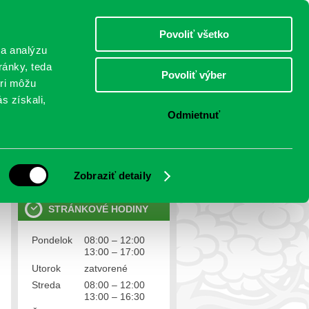
piatok 7.august 2026
Meniny má Štefánia
Select Language
▼
Povoliť všetko
TO
 a analýzu
ránky, teda
Povoliť výber
eri môžu
NTAKTY
VOĽBY
s získali,
Odmietnuť
OSOBNÉ ÚDAJE
Ochrana osobných údajov
Zobraziť detaily
STRÁNKOVÉ HODINY
Pondelok
08:00 – 12:00
13:00 – 17:00
Utorok
zatvorené
Streda
08:00 – 12:00
13:00 – 16:30