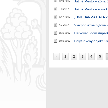
Južné Mesto – Zóna C3
12.9.2017
Južné Mesto – zóna C2
8.8.2017
„UNIPHARMA HALA 7“ 
12.7.2017
Viacpodlažná bytová 
4.7.2017
Parkovací dom Aupark
15.5.2017
Polyfunkčný objekt K
10.5.2017
«
1
2
3
4
5