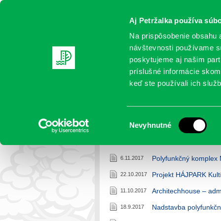
Aj Petržalka používa súbo
Na prispôsobenie obsahu a
návštevnosti používame sú
poskytujeme aj našim partn
AKTUALITY
SAMOSPRÁVA
OR
príslušné informácie skomb
keď ste používali ich služb
Územné a stavebné kona
Výber
Nevyhnutné
Petržalka
>
Územné a stavebné k
súhlasu
Polyfunkčný komplex 
6.11.2017
Projekt HÁJPARK Kult
22.10.2017
Architechhouse – adm
11.10.2017
Nadstavba polyfunkčn
18.9.2017