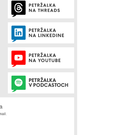
a
ail.