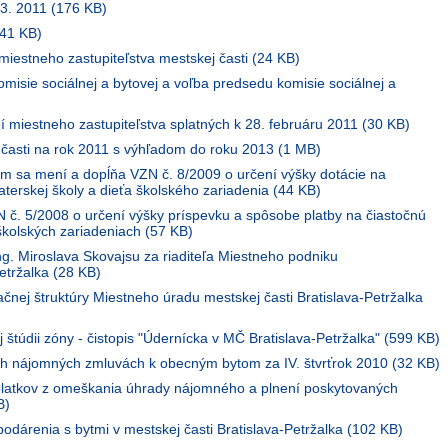
 3. 2011 (176 KB)
141 KB)
miestneho zastupiteľstva mestskej časti (24 KB)
misie sociálnej a bytovej a voľba predsedu komisie sociálnej a
í miestneho zastupiteľstva splatných k 28. februáru 2011 (30 KB)
 časti na rok 2011 s výhľadom do roku 2013 (1 MB)
ým sa mení a dopĺňa VZN č. 8/2009 o určení výšky dotácie na
erskej školy a dieťa školského zariadenia (44 KB)
 č. 5/2008 o určení výšky príspevku a spôsobe platby na čiastočnú
školských zariadeniach (57 KB)
g. Miroslava Skovajsu za riaditeľa Miestneho podniku
etržalka (28 KB)
nej štruktúry Miestneho úradu mestskej časti Bratislava-Petržalka
j štúdii zóny - čistopis "Údernícka v MČ Bratislava-Petržalka" (599 KB)
ch nájomných zmluvách k obecným bytom za IV. štvrťrok 2010 (32 KB)
platkov z omeškania úhrady nájomného a plnení poskytovaných
B)
dárenia s bytmi v mestskej časti Bratislava-Petržalka (102 KB)