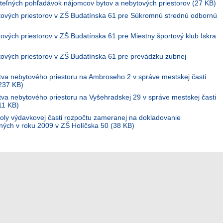
teľných pohľadávok nájomcov bytov a nebytových priestorov (27 KB)
tových priestorov v ZŠ Budatínska 61 pre Súkromnú strednú odbornú
ových priestorov v ZŠ Budatínska 61 pre Miestny športový klub Iskra
ových priestorov v ZŠ Budatínska 61 pre prevádzku zubnej
ctva nebytového priestoru na Ambroseho 2 v správe mestskej časti
237 KB)
tva nebytového priestoru na Vyšehradskej 29 v správe mestskej časti
211 KB)
roly výdavkovej časti rozpočtu zameranej na dokladovanie
ných v roku 2009 v ZŠ Holíčska 50 (38 KB)