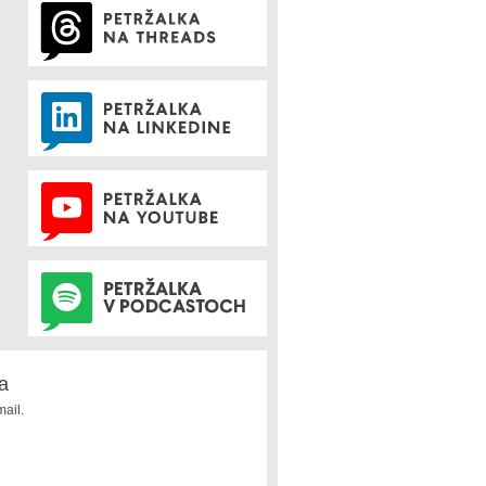
a
ail.