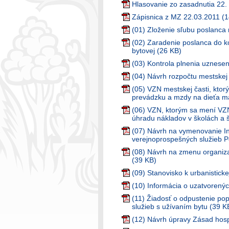
Hlasovanie zo zasadnutia 22.
Zápisnica z MZ 22.03.2011 (
(01) Zloženie sľubu poslanca 
(02) Zaradenie poslanca do ko
bytovej (26 KB)
(03) Kontrola plnenia uznesen
(04) Návrh rozpočtu mestskej
(05) VZN mestskej časti, ktor
prevádzku a mzdy na dieťa mat
(06) VZN, ktorým sa mení VZN
úhradu nákladov v školách a 
(07) Návrh na vymenovanie In
verejnoprospešných služieb P
(08) Návrh na zmenu organizač
(39 KB)
(09) Stanovisko k urbanisticke
(10) Informácia o uzatvorený
(11) Žiadosť o odpustenie po
služieb s užívaním bytu (39 K
(12) Návrh úpravy Zásad hospo