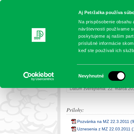
Aj Petržalka používa súbo
Na prispôsobenie obsahu a
návštevnosti používame sú
poskytujeme aj našim partn
AKTUALITY
SAMOSPRÁVA
OR
príslušné informácie skomb
keď ste používali ich služb
Zasadnutie zo dňa 22.3.
Výber
Nevyhnutné
Petržalka
>
Zasadnutia miestneho 
súhlasu
Dátum zverejnenia: 22. marca 20
Prílohy:
Pozvánka na MZ 22.3.2011 (
Uznesenia z MZ 22.03.2011 (