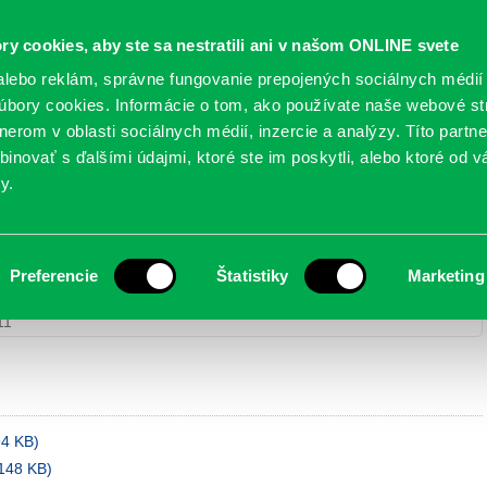
Oficiálne stránky
ry cookies, aby ste sa nestratili ani v našom ONLINE svete
mestskej časti Bratislava-Petržalka
PETRŽALSKÉ KON
lebo reklám, správne fungovanie prepojených sociálnych médií
bory cookies. Informácie o tom, ako používate naše webové st
erom v oblasti sociálnych médií, inzercie a analýzy. Títo partn
GANIZÁCIE
OBLASTI
NOVINY
MAPY
TLAČIVÁ
KO
inovať s ďalšími údajmi, ktoré ste im poskytli, alebo ktoré od vá
y.
2011
Preferencie
Štatistiky
Marketing
zastupiteľstva
>
2011
> Zasadnutie zo dňa 22.3.2011
11
94 KB)
148 KB)