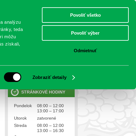
piatok 7.august 2026
Meniny má Štefánia
Select Language
▼
Povoliť všetko
TO
 a analýzu
ránky, teda
Povoliť výber
eri môžu
NTAKTY
VOĽBY
s získali,
Odmietnuť
OSOBNÉ ÚDAJE
Ochrana osobných údajov
Zobraziť detaily
STRÁNKOVÉ HODINY
Pondelok
08:00 – 12:00
13:00 – 17:00
Utorok
zatvorené
Streda
08:00 – 12:00
13:00 – 16:30