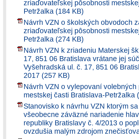
zriaďovateľskej pôsobnosti mestskej 
Petržalka (184 KB)
Návrh VZN o školských obvodoch zá
zriaďovateľskej pôsobnosti mestskej 
Petržalka (274 KB)
Návrh VZN k zriadeniu Materskej ško
17, 851 06 Bratislava vrátane jej súč
Vyšehradská ul. č. 17, 851 06 Brati
2017 (257 KB)
Návrh VZN o vylepovaní volebných 
mestskej časti Bratislava-Petržalka
Stanovisko k návrhu VZN ktorým sa
všeobecne záväzné nariadenie hla
republiky Bratislavy č. 4/2013 o pop
ovzdušia malým zdrojom znečisťova