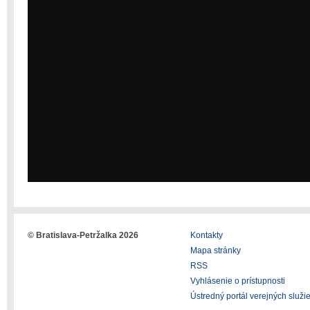
© Bratislava-Petržalka 2026
Kontakty
Mapa stránky
RSS
Vyhlásenie o prístupnosti
Ústredný portál verejných služi