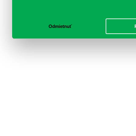
poskytli, alebo ktoré od vá
služby.
Odmietnuť