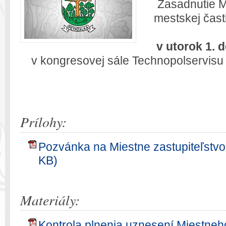
Zasadnutie M
mestskej čast
v utorok 1. 
v kongresovej sále Technopolservisu na
Prílohy:
Pozvánka na Miestne zastupiteľstv
KB)
Materiály:
Kontrola plnenia uznesení Miestneh