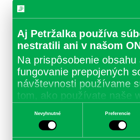
Aj Petržalka používa súb
nestratili ani v našom O
Na prispôsobenie obsahu 
fungovanie prepojených s
návštevnosti používame s
tom, ako používate naše 
poskytujeme aj našim part
Výber
Nevyhnutné
Preferencie
súhlasu
médií, inzercie a analýzy.
informácie skombinovať s 