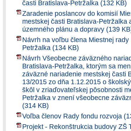
časti Bratislava-Petržalka (132 KB)
Zaradenie poslancov do komisií Mie
mestskej časti Bratislava-Petržalka
územného plánu a dopravy (139 KB
Návrh na voľbu člena Miestnej rady 
Petržalka (134 KB)
Návrh Všeobecne záväzného nariade
Bratislava-Petržalka, ktorým sa me
záväzné nariadenie mestskej časti B
13/2015 zo dňa 1.12.2015 o školsk
škôl v zriaďovateľskej pôsobnosti me
Petržalka v znení všeobecne záväzn
(314 KB)
Voľba členov Rady fondu rozvoja (
Projekt - Rekonštrukcia budovy ZŠ