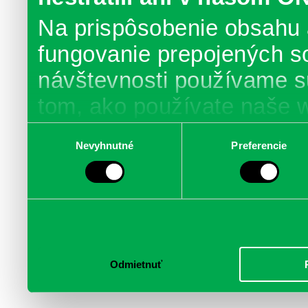
Na prispôsobenie obsahu 
fungovanie prepojených s
návštevnosti používame s
tom, ako používate naše 
poskytujeme aj našim part
Výber
Nevyhnutné
Preferencie
súhlasu
médií, inzercie a analýzy.
informácie skombinovať s 
poskytli, alebo ktoré od vá
služby.
Odmietnuť