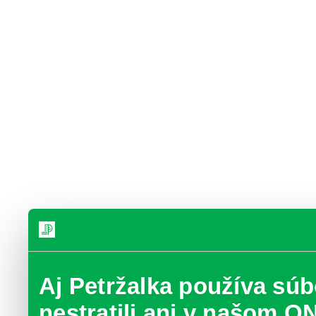
Aj Petržalka používa súb
nestratili ani v našom O