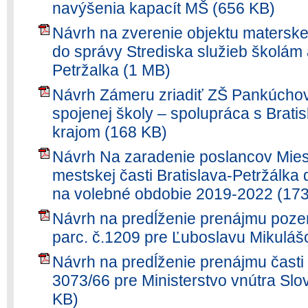
navýšenia kapacít MŠ (656 KB)
Návrh na zverenie objektu materske
do správy Strediska služieb školám
Petržalka (1 MB)
Návrh Zámeru zriadiť ZŠ Pankúchov
spojenej školy – spolupráca s Bra
krajom (168 KB)
Návrh Na zaradenie poslancov Mies
mestskej časti Bratislava-Petržálka 
na volebné obdobie 2019-2022 (17
Návrh na predĺženie prenájmu pozem
parc. č.1209 pre Ľuboslavu Mikuláš
Návrh na predĺženie prenájmu časti
3073/66 pre Ministerstvo vnútra Slo
KB)