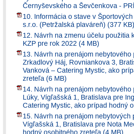
Černyševského a Ševčenkova - PR
10. Informácia o stave v Športových
s.r.o. (Petržalská plaváreň) (377 KB
12. Návrh na zmenu účelu použitia k
KZP pre rok 2022 (4 MB)
13. Návrh na prenájom nebytového p
Zrkadlový Háj, Rovniankova 3, Brati
Vanková – Catering Mystic, ako prí
zreteľa (6 MB)
14. Návrh na prenájom nebytového p
Lúky, Vígľašská 1, Bratislava pre I
Catering Mystic, ako prípad hodný o
15. Návrh na prenájom nebytových p
Vígľašská 1, Bratislava pre Nota Med
hodný osobitného zreteľa (4 MB)