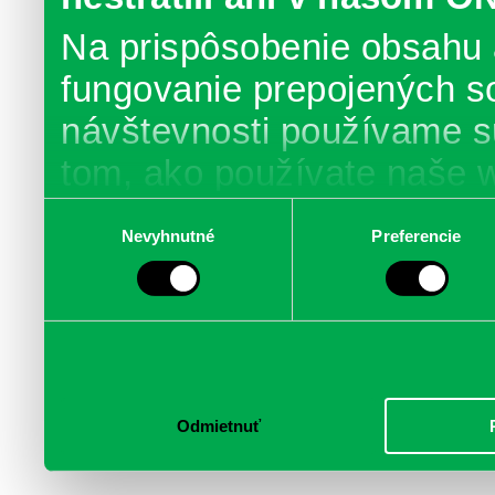
Na prispôsobenie obsahu 
fungovanie prepojených s
návštevnosti používame s
tom, ako používate naše 
poskytujeme aj našim part
Výber
Nevyhnutné
Preferencie
súhlasu
médií, inzercie a analýzy.
informácie skombinovať s 
poskytli, alebo ktoré od vá
služby.
Odmietnuť