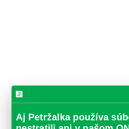
Aj Petržalka používa súb
nestratili ani v našom O