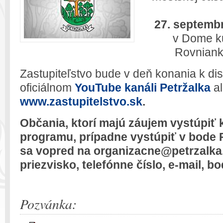
27. septembr
v Dome ku
Rovnianko
Zastupiteľstvo bude v deň konania k di
oficiálnom
YouTube kanáli Petržalka
al
www.zastupitelstvo.sk
.
Občania, ktorí majú záujem vystúpiť
programu, prípadne vystúpiť v bode 
sa vopred na organizacne@petrzalka
priezvisko, telefónne číslo, e-mail, bo
Pozvánka: