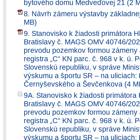
bytového domu Medveďovej 21 (2 
8. Návrh zámeru výstavby základnej
MB)
9. Stanovisko k žiadosti primátora
Bratislavy č. MAGS OMV 40746/202
prevodu pozemkov formou zámeny a
registra „C“ KN parc. č. 968 v k. ú. P
Slovenskú republiku, v správe Minist
výskumu a športu SR – na uliciach:
Černyševského a Ševčenkova (4 M
9A. Stanovisko k žiadosti primátor
Bratislavy č. MAGS OMV 40746/202
prevodu pozemkov formou zámeny a
registra „C“ KN parc. č. 968 v k. ú. P
Slovenskú republiku, v správe Minist
výskumu a športu SR – na uliciach: