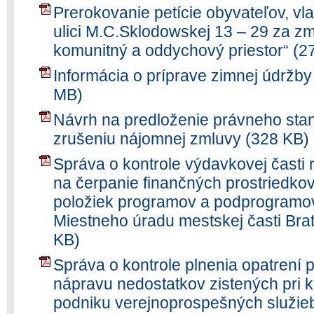
Prerokovanie petície obyvateľov, vl
ulici M.C.Sklodowskej 13 – 29 za z
komunitný a oddychový priestor“ (2
Informácia o príprave zimnej údržb
MB)
Návrh na predloženie právneho st
zrušeniu nájomnej zmluvy (328 KB)
Správa o kontrole výdavkovej časti
na čerpanie finančných prostriedko
položiek programov a podprogramov
Miestneho úradu mestskej časti Brat
KB)
Správa o kontrole plnenia opatrení p
nápravu nedostatkov zistených pri 
podniku verejnoprospešných služieb