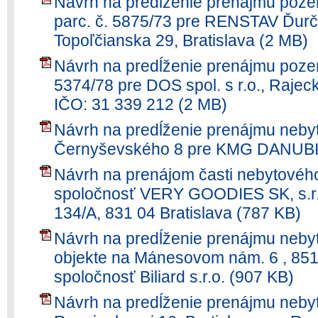
Návrh na predĺženie prenájmu poze
parc. č. 5875/73 pre RENSTAV Ďurčo, 
Topoľčianska 29, Bratislava (2 MB)
Návrh na predĺženie prenájmu poze
5374/78 pre DOS spol. s r.o., Rajeck
IČO: 31 339 212 (2 MB)
Návrh na predĺženie prenájmu nebyt
Černyševského 8 pre KMG DANUBIA
Návrh na prenájom časti nebytového
spoločnosť VERY GOODIES SK, s.r
134/A, 831 04 Bratislava (787 KB)
Návrh na predĺženie prenájmu nebyt
objekte na Mánesovom nám. 6 , 851 
spoločnosť Biliard s.r.o. (907 KB)
Návrh na predĺženie prenájmu nebyt