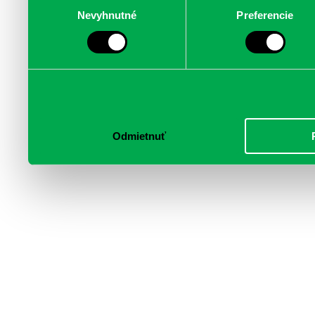
poskytujeme aj našim part
Nevyhnutné
Preferencie
súhlasu
médií, inzercie a analýzy.
informácie skombinovať s 
poskytli, alebo ktoré od vá
služby.
Odmietnuť