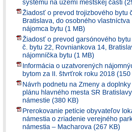
systému na území mestskej časti (2
Žiadosť o prevod trojizbového bytu č
Bratislava, do osobného vlastníctva 
nájomca bytu (1 MB)
Žiadosť o prevod garsónového bytu 
č. bytu 22, Rovniankova 14, Bratisla
nájomníčka bytu (1 MB)
Informácia o uzatvorených nájomn
bytom za II. štvrťrok roku 2018 (150
Návrh podnetu na Zmeny a doplnk
plánu hlavného mesta SR Bratislavy 
námestie (380 KB)
Prerokovanie petície obyvateľov lok
námestia o zriadenie verejného park
námestia – Macharova (267 KB)